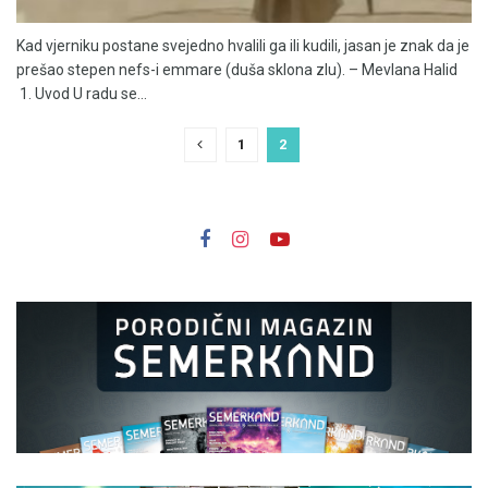
Kad vjerniku postane svejedno hvalili ga ili kudili, jasan je znak da je
prešao stepen nefs-i emmare (duša sklona zlu). – Mevlana Halid
1. Uvod U radu se...
1
2