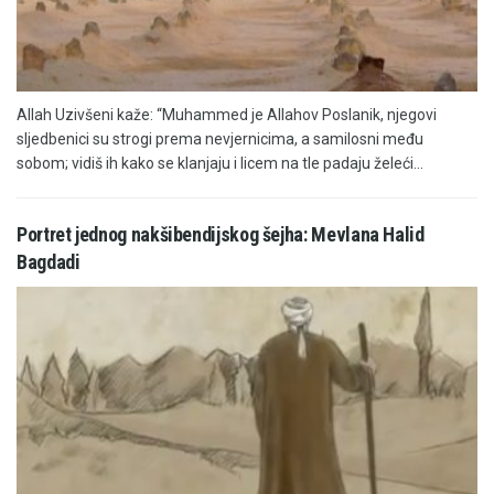
Allah Uzivšeni kaže: “Muhammed je Allahov Poslanik, njegovi
sljedbenici su strogi prema nevjernicima, a samilosni među
sobom; vidiš ih kako se klanjaju i licem na tle padaju želeći...
Portret jednog nakšibendijskog šejha: Mevlana Halid
Bagdadi