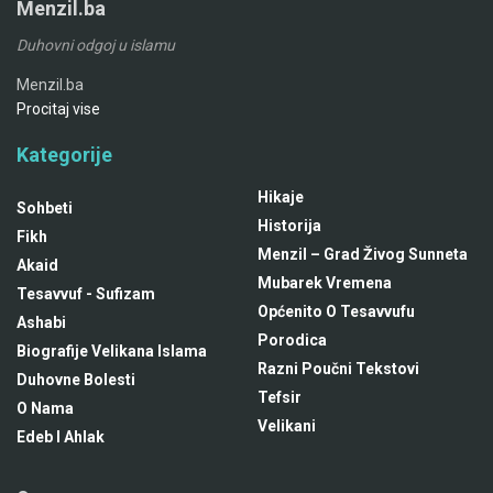
Menzil.ba
Duhovni odgoj u islamu
Menzil.ba
Procitaj vise
Kategorije
Hikaje
Sohbeti
Historija
Fikh
Menzil – Grad Živog Sunneta
Akaid
Mubarek Vremena
Tesavvuf - Sufizam
Općenito O Tesavvufu
Ashabi
Porodica
Biografije Velikana Islama
Razni Poučni Tekstovi
Duhovne Bolesti
Tefsir
O Nama
Velikani
Edeb I Ahlak