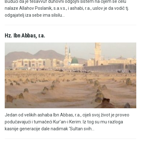
Budući da je tesavvuf duhovni odgojni sistem na čijem se čelu
nalaze Allahov Poslanik, s.a.v.s., i ashabi, r.a., uslov je da vodič tj.
odgajatelj iza sebe ima silsilu...
Hz. Ibn Abbas, r.a.
Jedan od velikih ashaba Ibn Abbas, r.a., cijeli svoj život je proveo
podučavajući i tumačeći Kur’an-i Kerim. Iz tog su mu razloga
kasnije generacije dale nadimak ‘Sultan svih...