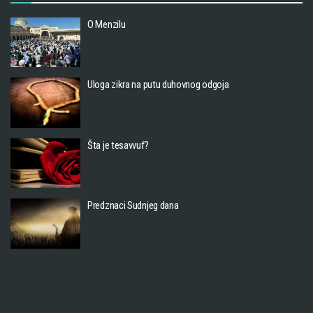
O Menzilu
Uloga zikra na putu duhovnog odgoja
Šta je tesavvuf?
Predznaci Sudnjeg dana