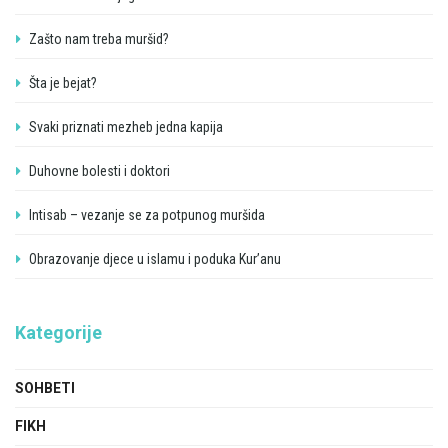
Zašto nam treba muršid?
Šta je bejat?
Svaki priznati mezheb jedna kapija
Duhovne bolesti i doktori
Intisab – vezanje se za potpunog muršida
Obrazovanje djece u islamu i poduka Kur’anu
Kategorije
SOHBETI
FIKH