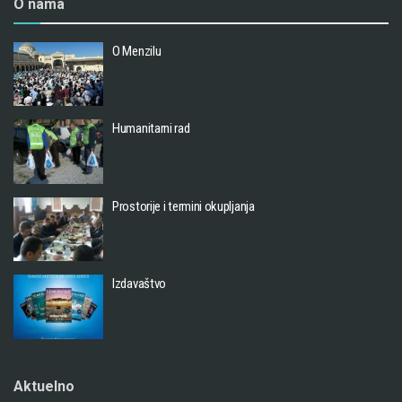
O nama
O Menzilu
Humanitarni rad
Prostorije i termini okupljanja
Izdavaštvo
Aktuelno