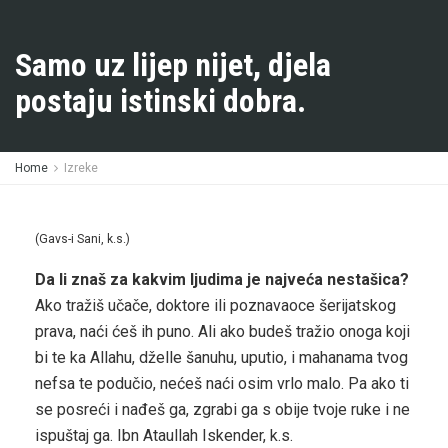
Samo uz lijep nijet, djela
postaju istinski dobra.
Home
Izreke
(Gavs-i Sani, k.s.)
Da li znaš za kakvim ljudima je najveća nestašica?
Ako tražiš učače, doktore ili poznavaoce šerijatskog
prava, naći ćeš ih puno. Ali ako budeš tražio onoga koji
bi te ka Allahu, dželle šanuhu, uputio, i mahanama tvog
nefsa te podučio, nećeš naći osim vrlo malo. Pa ako ti
se posreći i nađeš ga, zgrabi ga s obije tvoje ruke i ne
ispuštaj ga. Ibn Ataullah Iskender, k.s.