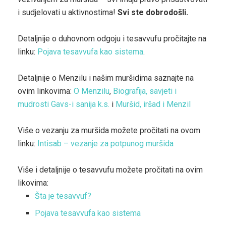
i sudjelovati u aktivnostima!
Svi ste dobrodošli.
Detaljnije o duhovnom odgoju i tesavvufu pročitajte na
linku:
Pojava tesavvufa kao sistema
.
Detaljnije o Menzilu i našim muršidima saznajte na
ovim linkovima:
O Menzilu
,
Biografija, savjeti i
mudrosti Gavs-i sanija k.s.
i
Muršid, iršad i Menzil
Više o vezanju za muršida možete pročitati na ovom
linku:
Intisab – vezanje za potpunog muršida
Više i detaljnije o tesavvufu možete pročitati na ovim
likovima:
Šta je tesavvuf?
Pojava tesavvufa kao sistema