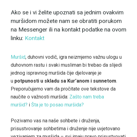
Ako se i vi želite upoznati sa jednim ovakvim
muršidom možete nam se obratiti porukom
na Messenger ili na kontakt podatke na ovom
linku:
Kontakt
Muršid
, duhovni vodič, igra neizmjerno važnu ulogu u
duhovnom rastu i svaki musliman bi trebao da slijedi
jednog ispravnog muršida čije djelovanje je
u
potpunosti u skladu sa Kur’anom i sunnetom
.
Preporučujemo vam da pročitate ove tekstove da
naučite o važnosti muršida:
Zašto nam treba
muršid?
i
Šta je to posao muršida?
Pozivamo vas na naše sohbete i druženja,
prisustvovanje sohbetima i druženje nije uvjetovano
vezivanjem za muršida – svi imaju pravo prisustvovati