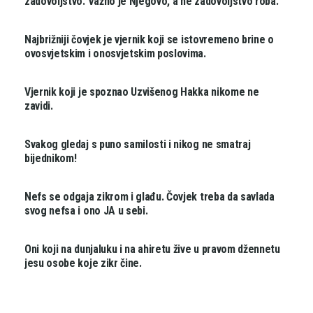
zadovoljstvo. Važno je Njegovo, a ne zadovoljstvo roba.
IZREKE
Najbrižniji čovjek je vjernik koji se istovremeno brine o
ovosvjetskim i onosvjetskim poslovima.
IZREKE
Vjernik koji je spoznao Uzvišenog Hakka nikome ne
zavidi.
IZREKE
Svakog gledaj s puno samilosti i nikog ne smatraj
bijednikom!
IZREKE
Nefs se odgaja zikrom i glađu. Čovjek treba da savlada
svog nefsa i ono JA u sebi.
IZREKE
Oni koji na dunjaluku i na ahiretu žive u pravom džennetu
jesu osobe koje zikr čine.