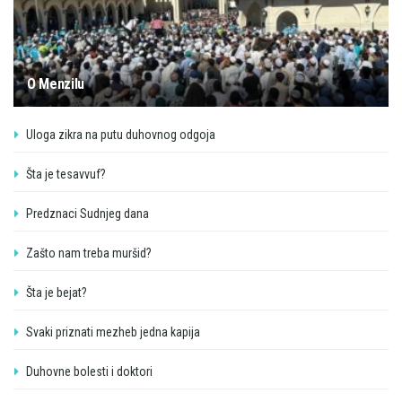
O Menzilu
Uloga zikra na putu duhovnog odgoja
Šta je tesavvuf?
Predznaci Sudnjeg dana
Zašto nam treba muršid?
Šta je bejat?
Svaki priznati mezheb jedna kapija
Duhovne bolesti i doktori