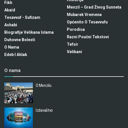
Fikh
Menzil – Grad Živog Sunneta
Akaid
Mubarek Vremena
Tesavvuf - Sufizam
Općenito O Tesavvufu
Ashabi
Porodica
Biografije Velikana Islama
Razni Poučni Tekstovi
Duhovne Bolesti
Tefsir
O Nama
Velikani
Edeb I Ahlak
O nama
O Menzilu
Izdavaštvo