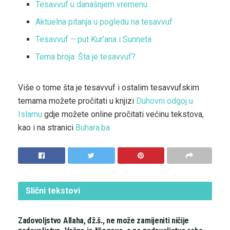
Tesavvuf u današnjem vremenu
Aktuelna pitanja u pogledu na tesavvuf
Tesavvuf – put Kur’ana i Sunneta
Tema broja: Šta je tesavvuf?
Više o tome šta je tesavvuf i ostalim tesavvufskim
temama možete pročitati u knjizi
Duhovni odgoj u
Islamu
gdje možete online pročitati većinu tekstova,
kao i na stranici
Buhara.ba
Slični
tekstovi
IZREKE
Zadovoljstvo Allaha, đž.š., ne može zamijeniti ničije