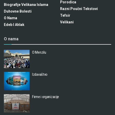
Porodica
Biografije Velikana Islama
Razni Poučni Tekstovi
Duhovne Bolesti
Tefsir
O Nama
Velikani
Edeb I Ahlak
O nama
O Menzilu
Izdavaštvo
Firme i organizacije