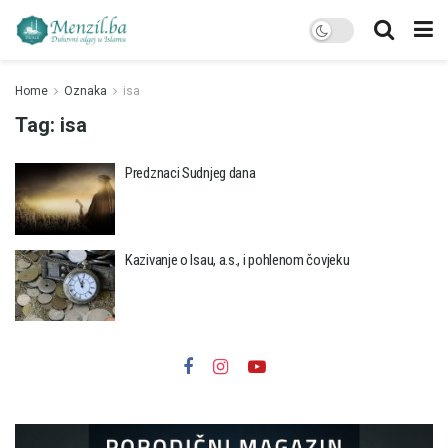
Home
Oznaka
isa
Tag:
isa
Predznaci Sudnjeg dana
Kazivanje o Isau, a.s., i pohlenom čovjeku