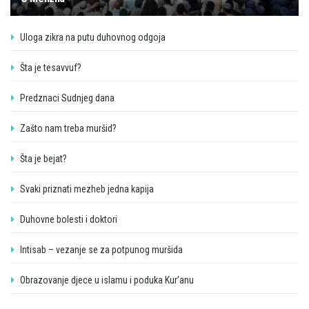
Uloga zikra na putu duhovnog odgoja
Šta je tesavvuf?
Predznaci Sudnjeg dana
Zašto nam treba muršid?
Šta je bejat?
Svaki priznati mezheb jedna kapija
Duhovne bolesti i doktori
Intisab – vezanje se za potpunog muršida
Obrazovanje djece u islamu i poduka Kur’anu