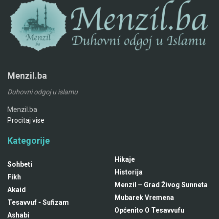
Menzil.ba
Duhovni odgoj u islamu
Menzil.ba
Procitaj vise
Kategorije
Hikaje
Sohbeti
Historija
Fikh
Menzil – Grad Živog Sunneta
Akaid
Mubarek Vremena
Tesavvuf - Sufizam
Općenito O Tesavvufu
Ashabi