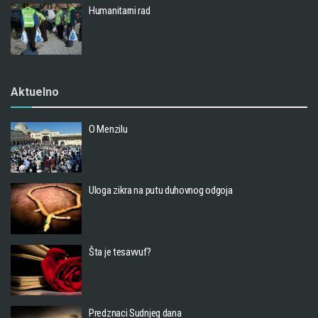
Humanitarni rad
Aktuelno
O Menzilu
Uloga zikra na putu duhovnog odgoja
Šta je tesavvuf?
Predznaci Sudnjeg dana