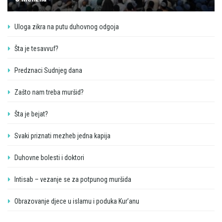
Uloga zikra na putu duhovnog odgoja
Šta je tesavvuf?
Predznaci Sudnjeg dana
Zašto nam treba muršid?
Šta je bejat?
Svaki priznati mezheb jedna kapija
Duhovne bolesti i doktori
Intisab – vezanje se za potpunog muršida
Obrazovanje djece u islamu i poduka Kur’anu