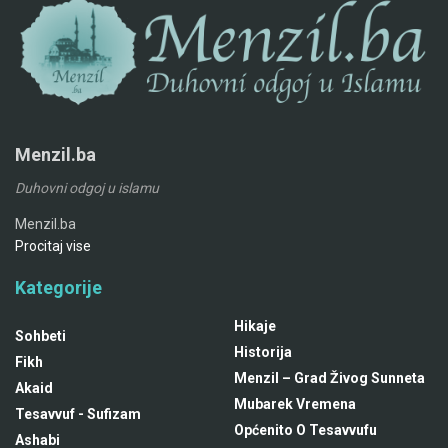
Menzil.ba
Duhovni odgoj u islamu
Menzil.ba
Procitaj vise
Kategorije
Hikaje
Sohbeti
Historija
Fikh
Menzil – Grad Živog Sunneta
Akaid
Mubarek Vremena
Tesavvuf - Sufizam
Općenito O Tesavvufu
Ashabi