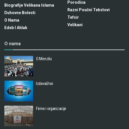
Porodica
Biografije Velikana Islama
Razni Poučni Tekstovi
Duhovne Bolesti
Tefsir
O Nama
Velikani
Edeb I Ahlak
O nama
O Menzilu
Izdavaštvo
Firme i organizacije