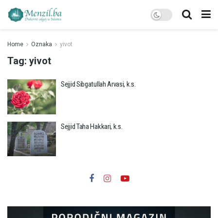
Home
Oznaka
yivot
Tag:
yivot
Sejjid Sibgatullah Arvasi, k.s.
Sejjid Taha Hakkari, k.s.