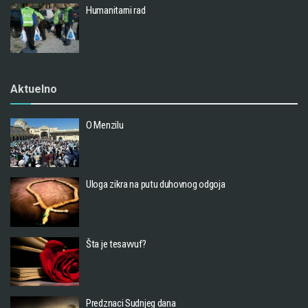
Humanitarni rad
Aktuelno
O Menzilu
Uloga zikra na putu duhovnog odgoja
Šta je tesavvuf?
Predznaci Sudnjeg dana