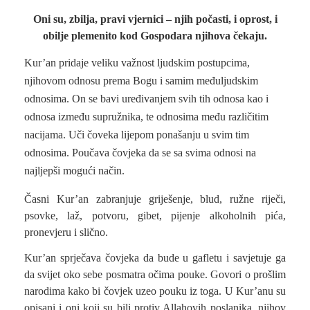
Oni su, zbilja, pravi vjernici – njih počasti, i oprost, i
obilje plemenito kod Gospodara njihova čekaju.
Kur’an pridaje veliku važnost ljudskim postupcima,
njihovom odnosu prema Bogu i samim međuljudskim
odnosima. On se bavi uređivanjem svih tih odnosa kao i
odnosa između supružnika, te odnosima među različitim
nacijama. Uči čoveka lijepom ponašanju u svim tim
odnosima. Poučava čovjeka da se sa svima odnosi na
najljepši mogući način.
Časni Kur’an zabranjuje griješenje, blud, ružne riječi,
psovke, laž, potvoru, gibet, pijenje alkoholnih pića,
pronevjeru i slično.
Kur’an sprječava čovjeka da bude u gafletu i savjetuje ga
da svijet oko sebe posmatra očima pouke. Govori o prošlim
narodima kako bi čovjek uzeo pouku iz toga. U Kur’anu su
opisani i oni koji su bili protiv Allahovih poslanika, njihov