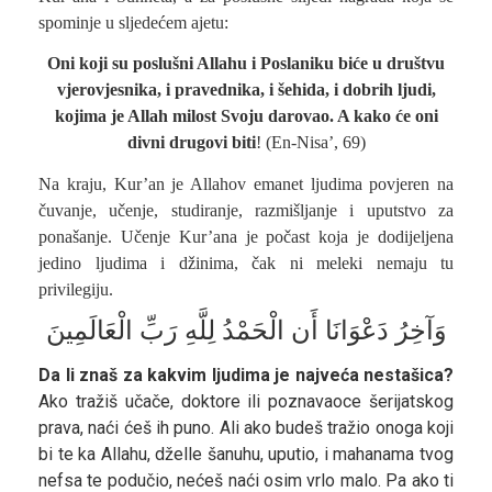
spominje u sljedećem ajetu:
Oni koji su poslušni Allahu i Poslaniku biće u društvu
vjerovjesnika, i pravednika, i šehida, i dobrih ljudi,
kojima je Allah milost Svoju darovao. A kako će oni
divni drugovi biti
! (En-Nisa’, 69)
Na kraju, Kur’an je Allahov emanet ljudima povjeren na
čuvanje, učenje, studiranje, razmišljanje i uputstvo za
ponašanje. Učenje Kur’ana je počast koja je dodijeljena
jedino ljudima i džinima, čak ni meleki nemaju tu
privilegiju.
وَآخِرُ دَعْوَانَا أَن الْحَمْدُ لِلَّهِ رَبِّ الْعَالَمِينَ
Da li znaš za kakvim ljudima je najveća nestašica?
Ako tražiš učače, doktore ili poznavaoce šerijatskog
prava, naći ćeš ih puno. Ali ako budeš tražio onoga koji
bi te ka Allahu, dželle šanuhu, uputio, i mahanama tvog
nefsa te podučio, nećeš naći osim vrlo malo. Pa ako ti