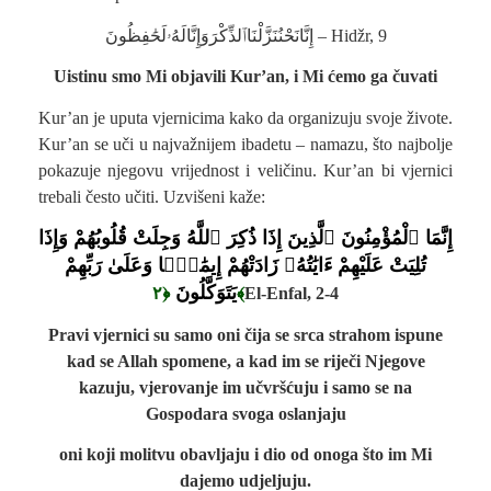
إِنَّانَحْنُنَزَّلْنَاٱلذِّكْرَوَإِنَّالَهُۥلَحَٰفِظُونَ –
Hidžr, 9
Uistinu smo Mi objavili Kur’an, i Mi ćemo ga čuvati
Kur’an je uputa vjernicima kako da organizuju svoje živote.
Kur’an se uči u najvažnijem ibadetu – namazu, što najbolje
pokazuje njegovu vrijednost i veličinu. Kur’an bi vjernici
trebali često učiti. Uzvišeni kaže:
إِنَّمَا ٱلْمُؤْمِنُونَ ٱلَّذِينَ إِذَا ذُكِرَ ٱللَّهُ وَجِلَتْ قُلُوبُهُمْ وَإِذَا
تُلِيَتْ عَلَيْهِمْ ءَايَٰتُهُۥ زَادَتْهُمْ إِيمَٰنًۭا وَعَلَىٰ رَبِّهِمْ
يَتَوَكَّلُونَ
﴿٢﴾
El-Enfal, 2-4
Pravi vjernici su samo oni čija se srca strahom ispune
kad se Allah spomene, a kad im se riječi Njegove
kazuju, vjerovanje im učvršćuju i samo se na
Gospodara svoga oslanjaju
oni koji molitvu obavljaju i dio od onoga što im Mi
dajemo udjeljuju.