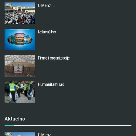
O Menzilu
Izdavaštvo
Firme i organizacije
Humanitarni rad
Aktuelno
O Menzilu