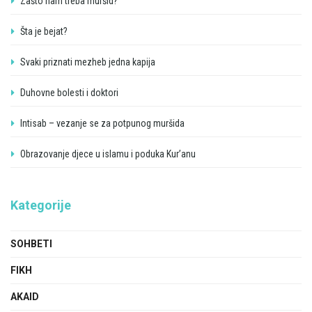
Zašto nam treba muršid?
Šta je bejat?
Svaki priznati mezheb jedna kapija
Duhovne bolesti i doktori
Intisab – vezanje se za potpunog muršida
Obrazovanje djece u islamu i poduka Kur’anu
Kategorije
SOHBETI
FIKH
AKAID