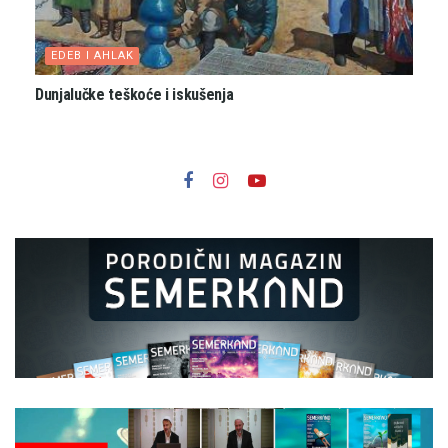
EDEB I AHLAK
Dunjalučke teškoće i iskušenja