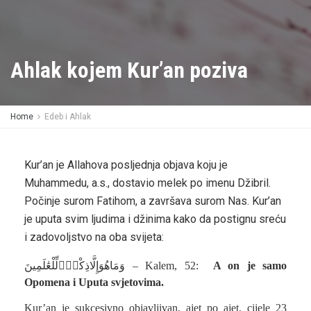
Ahlak kojem Kur’an poziva
Home
Edeb i Ahlak
Kur’an je Allahova posljednja objava koju je
Muhammedu, a.s., dostavio melek po imenu Džibril.
Počinje surom Fatihom, a završava surom Nas. Kur’an
je uputa svim ljudima i džinima kako da postignu sreću
i zadovoljstvo na oba svijeta:
وَمَاهُوَإِلَّاذِكْرٌۭلِّلْعَٰلَمِينَ –
Kalem, 52
:
A on je samo
Opomena i Uputa svjetovima.
Kur’an je sukcesivno objavljivan, ajet po ajet, cijele 23