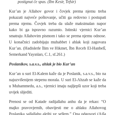
postignut će spas. (Ibn Kesir, Tefsir)
Kur’an je Allahov govor i čovjek prema njemu treba
pokazati najveće poštovanje, učiti ga redovno i postupati
prema njemu. Čovjek treba da ulaže maksimalan napor
kako bi ga ispravno razumio. Istinski vjernici Kur’an
smatraju Allahovim pismom i tako se prema njemu odnose.
U konačnici zadobijaju muhabbet i ahlak koji zagovara
Kur’an. (Hadislerle İlim ve Hikmet, İbn Receb El-Hanbelî,
Semerkand Yayınları, C.1, sf.261.)
Poslanikov, s.a.v.s., ahlak je bio Kur’an
Kur’an u suri El-Kalem kaže da je Poslanik, s.a.v.s., bio na
najuzvišenijem stepenu morala. U suri El-Ahzab se kaže da
u Muhammedu, a.s., vjernici imaju najljepši uzor koji treba
uvijek slijediti.
Prenosi se od Katade radijallahu anhu da je rekao: “O
majko pravovjernih, obavijesti me o ahlaku Allahovog
Poslanika sallallahu alejhi ve sellem.” Ona odgovori (Aiša