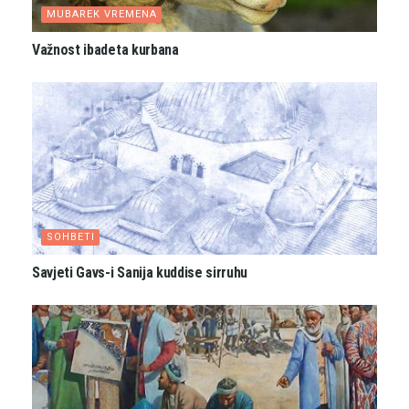
MUBAREK VREMENA
Važnost ibadeta kurbana
SOHBETI
Savjeti Gavs-i Sanija kuddise sirruhu