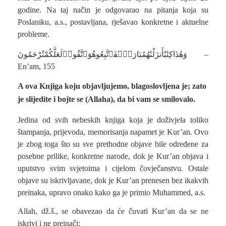
godine. Na taj način je odgovarao na pitanja koja su
Poslaniku, a.s., postavljana, rješavao konkretne i aktuelne
probleme.
وَهَٰذَاكِتَٰبٌأَنزَلْنَٰهُمُبَارَكٌۭفَٱتَّبِعُوهُوَٱتَّقُوا۟لَعَلَّكُمْتُرْحَمُونَ –
En’am, 155
A ova Knjiga koju objavljujemo, blagoslovljena je; zato
je slijedite i bojte se (Allaha), da bi vam se smilovalo.
Jedina od svih nebeskih knjiga koja je doživjela toliko
štampanja, prijevoda, memorisanja napamet je Kur’an. Ovo
je zbog toga što su sve prethodne objave bile određene za
posebne prilike, konkretne narode, dok je Kur’an objava i
uputstvo svim svjetoima i cijelom čovječanstvu. Ostale
objave su iskrivljavane, dok je Kur’an prenesen bez ikakvih
preinaka, upravo onako kako ga je primio Muhammed, a.s.
Allah, dž.š., se obavezao da će čuvati Kur’an da se ne
iskrivi i ne preinači: