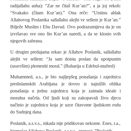
radijallahu anha): “Zar ne čitaš Kur’an?”, a ja joj rekoh:
“Svakako (čitam Kur’an).” Ona reče: “Uistinu ahlak
Allahovog Poslanika sallallahu alejhi ve sellem je Kur’an.”
Bilježe Muslim i Ebu Davud. Ovo podrazumijeva da je on
izvršavao sve ono što Kur’an naredi, a da se klonio svih
njegovih zabrana.
U drugim predajama rekao je Allahov Poslanik, sallallahu
alejhi ve sellem: “Ja sam doista poslan da upotpunim
(usavršim) plemeniti moral.” (Buharija u Edebul-mufred)
Muhammed, a.s., je bio najljepšeg ponašanja i zajednicu
predislamskih Arabljana je doveo iz najnižih oblika
ponašanja u jednu zajednicu koja je zaimala ideale i
moralna načela. Od ljudi koji su zakopavali živu djecu
načinio je zajednicu koja je uzor čitavome ljudskom rodu
do Sudnjeg dana.
Poslanik, a.s.v.s., nikada nije pridikovao nekome. Enes, r.a.,
hizmećar Allahova Poslanik, a.s.v.s., prenosi: ”Poslanik,