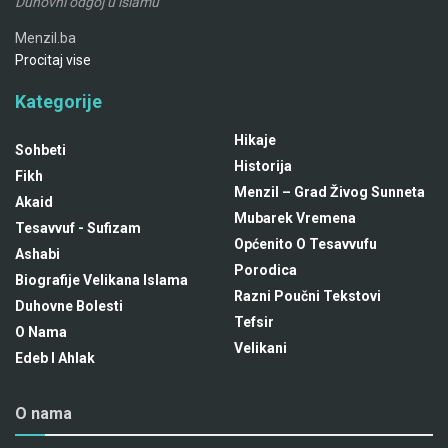
Duhovni odgoj u islamu
Menzil.ba
Procitaj vise
Kategorije
Hikaje
Sohbeti
Historija
Fikh
Menzil – Grad Živog Sunneta
Akaid
Mubarek Vremena
Tesavvuf - Sufizam
Općenito O Tesavvufu
Ashabi
Porodica
Biografije Velikana Islama
Razni Poučni Tekstovi
Duhovne Bolesti
Tefsir
O Nama
Velikani
Edeb I Ahlak
O nama