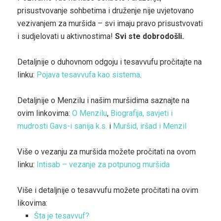
prisustvovanje sohbetima i druženje nije uvjetovano
vezivanjem za muršida – svi imaju pravo prisustvovati
i sudjelovati u aktivnostima!
Svi ste dobrodošli.
Detaljnije o duhovnom odgoju i tesavvufu pročitajte na
linku:
Pojava tesavvufa kao sistema
.
Detaljnije o Menzilu i našim muršidima saznajte na
ovim linkovima:
O Menzilu
,
Biografija, savjeti i
mudrosti Gavs-i sanija k.s.
i
Muršid, iršad i Menzil
Više o vezanju za muršida možete pročitati na ovom
linku:
Intisab – vezanje za potpunog muršida
Više i detaljnije o tesavvufu možete pročitati na ovim
likovima:
Šta je tesavvuf?