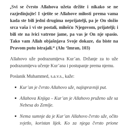
„
Svi se čvrsto Allahova užeta držite i nikako se ne
razjedinjujte! I sjetite se Allahove milosti prema vama
kada ste bili jedni drugima neprijatelji, pa je On složio
srca vaša i vi ste postali, milošću Njegovom, prijatelji; i
bili ste na ivici vatrene jame, pa vas je On nje spasio.
Tako vam Allah objašnjava Svoje dokaze, da biste na
Pravom putu istrajali.“ (Alu ‘Imran, 103)
Allahovo uže podrazumijeva Kur’an. Držanje za to uže
podrazumijeva učenje Kur’ana i postupanje prema njemu.
Poslanik Muhammed, s.a.v.s., kaže:
Kur’an je čvrsto Allahovo uže, najispravniji put.
Allahova Knjiga – Kur’an je Allahovo pruženo uže sa
Nebesa do Zemlje.
Nema sumnje da je Kur’an Allahovo čvrsto uže, očito
svjetlo, koristan lijek. Ko za njega čvrsto prione