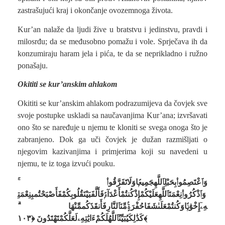
zastrašujući kraj i okončanje ovozemnoga života.
Kur’an nalaže da ljudi žive u bratstvu i jedinstvu, pravdi i
milosrđu; da se međusobno pomažu i vole. Sprječava ih da
konzumiraju haram jela i pića, te da se neprikladno i ružno
ponašaju.
Okititi se kur’anskim ahlakom
Okititi se kur’anskim ahlakom podrazumijeva da čovjek sve
svoje postupke uskladi sa naučavanjima Kur’ana; izvršavati
ono što se naređuje u njemu te kloniti se svega onoga što je
zabranjeno. Dok ga uči čovjek je dužan razmišljati o
njegovim kazivanjima i primjerima koji su navedeni u
njemu, te iz toga izvući pouku.
وَٱعْتَصِمُوا۟بِحَبْلِٱللَّهِجَمِيعًۭاوَلَاتَفَرَّقُوا۟ ۚ
وَٱذْكُرُوا۟نِعْمَتَٱللَّهِعَلَيْكُمْإِذْكُنتُمْأَعْدَآءًۭفَأَلَّفَبَيْنَقُلُوبِكُمْفَأَصْبَحْتُمبِنِعْمَتِ
هِۦٓإِخْوَٰنًۭاوَكُنتُمْعَلَىٰشَفَاحُفْرَةٍۢمِّنَٱلنَّارِفَأَنقَذَكُممِّنْهَا ۗ
كَذَٰلِكَيُبَيِّنُٱللَّهُلَكُمْءَايَٰتِهِۦلَعَلَّكُمْتَهْتَدُونَ ﴿١٠٣﴾