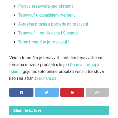
Pojava tesavvufa kao sistema
Tesavvuf u današnjem vremenu
Aktuelna pitanja u pogledu na tesavvuf
Tesavvuf – put Kur’ana i Sunneta
Tema broja: Šta je tesavvuf?
Više o tome šta je tesavvuf i ostalim tesavvufskim
temama možete pročitati u knjizi
Duhovni odgoj u
Islamu
gdje možete online pročitati većinu tekstova,
kao i na stranici
Buhara.ba
Slični
tekstovi