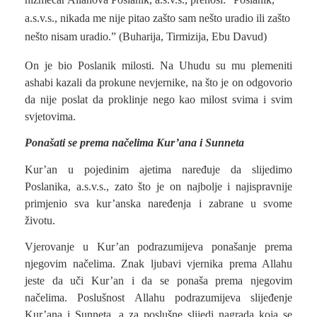
a.s.v.s., nikada me nije pitao zašto sam nešto uradio ili zašto
nešto nisam uradio.” (Buharija, Tirmizija, Ebu Davud)
On je bio Poslanik milosti. Na Uhudu su mu plemeniti
ashabi kazali da prokune nevjernike, na što je on odgovorio
da nije poslat da proklinje nego kao milost svima i svim
svjetovima.
Ponašati se prema načelima Kur’ana i Sunneta
Kur’an u pojedinim ajetima naređuje da slijedimo
Poslanika, a.s.v.s., zato što je on najbolje i najispravnije
primjenio sva kur’anska naređenja i zabrane u svome
životu.
Vjerovanje u Kur’an podrazumijeva ponašanje prema
njegovim načelima. Znak ljubavi vjernika prema Allahu
jeste da uči Kur’an i da se ponaša prema njegovim
načelima. Poslušnost Allahu podrazumijeva slijeđenje
Kur’ana i Sunneta, a za poslušne slijedi nagrada koja se