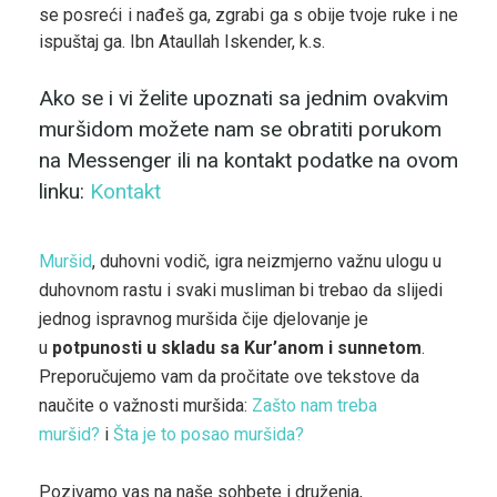
se posreći i nađeš ga, zgrabi ga s obije tvoje ruke i ne
ispuštaj ga. Ibn Ataullah Iskender, k.s.
Ako se i vi želite upoznati sa jednim ovakvim
muršidom možete nam se obratiti porukom
na Messenger ili na kontakt podatke na ovom
linku:
Kontakt
Muršid
, duhovni vodič, igra neizmjerno važnu ulogu u
duhovnom rastu i svaki musliman bi trebao da slijedi
jednog ispravnog muršida čije djelovanje je
u
potpunosti u skladu sa Kur’anom i sunnetom
.
Preporučujemo vam da pročitate ove tekstove da
naučite o važnosti muršida:
Zašto nam treba
muršid?
i
Šta je to posao muršida?
Pozivamo vas na naše sohbete i druženja,