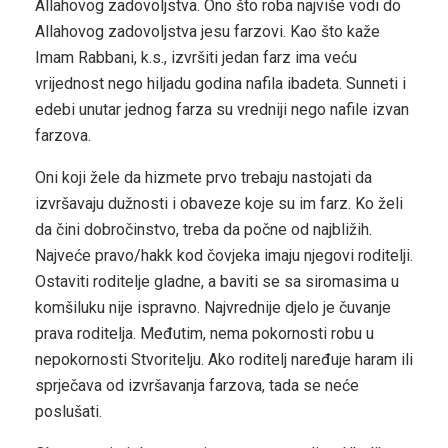
Allahovog zadovoljstva. Ono što roba najviše vodi do
Allahovog zadovoljstva jesu farzovi. Kao što kaže
Imam Rabbani, k.s., izvršiti jedan farz ima veću
vrijednost nego hiljadu godina nafila ibadeta. Sunneti i
edebi unutar jednog farza su vredniji nego nafile izvan
farzova.
Oni koji žele da hizmete prvo trebaju nastojati da
izvršavaju dužnosti i obaveze koje su im farz. Ko želi
da čini dobročinstvo, treba da počne od najbližih.
Najveće pravo/hakk kod čovjeka imaju njegovi roditelji.
Ostaviti roditelje gladne, a baviti se sa siromasima u
komšiluku nije ispravno. Najvrednije djelo je čuvanje
prava roditelja. Međutim, nema pokornosti robu u
nepokornosti Stvoritelju. Ako roditelj naređuje haram ili
sprječava od izvršavanja farzova, tada se neće
poslušati.