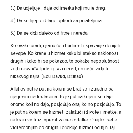
3.) Da udjeljuje i daje od imetka koji mu je drag,
4.) Da se lijepo i blago ophodi sa prijateljima,
5.) Da se drži daleko od fitne i nereda.
Ko ovako uradi, njemu će i budnost i spavanje donijeti
sevape. Ko krene u hizmet kako bi stekao naklonost
drugih i kako bi se pokazao, te pokaže neposlušnost
vođi i zavađa ljude i pravi nered, on neće vidjeti
nikakvog hajra. (Ebu Davud, Džihad)
Allahov put je put na kojem se brat voli zajedno sa
njegovim nedostacima. To je put na kojem se daje
onome koji ne daje, posjećuje onaj ko ne posjećuje. To
je put na kojem se hizmeti zalažući i živote i imetke, a
na kraju se traži oprost za nedostatke. Onaj ko sebe
vidi vrednijim od drugih i očekuje hizmet od njih, taj