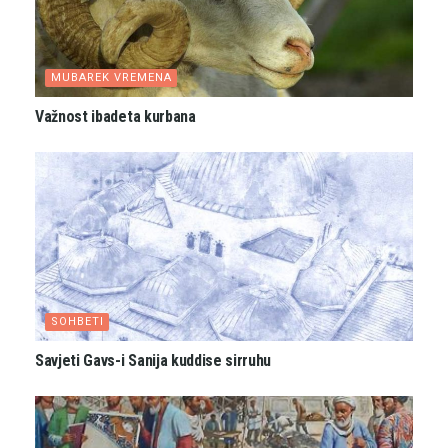
MUBAREK VREMENA
Važnost ibadeta kurbana
SOHBETI
Savjeti Gavs-i Sanija kuddise sirruhu