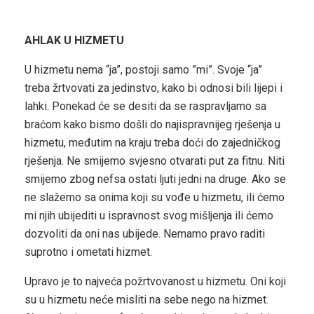
AHLAK U HIZMETU
U hizmetu nema “ja”, postoji samo ”mi”. Svoje “ja”
treba žrtvovati za jedinstvo, kako bi odnosi bili lijepi i
lahki. Ponekad će se desiti da se raspravljamo sa
braćom kako bismo došli do najispravnijeg rješenja u
hizmetu, međutim na kraju treba doći do zajedničkog
rješenja. Ne smijemo svjesno otvarati put za fitnu. Niti
smijemo zbog nefsa ostati ljuti jedni na druge. Ako se
ne slažemo sa onima koji su vođe u hizmetu, ili ćemo
mi njih ubijediti u ispravnost svog mišljenja ili ćemo
dozvoliti da oni nas ubijede. Nemamo pravo raditi
suprotno i ometati hizmet.
Upravo je to najveća požrtvovanost u hizmetu. Oni koji
su u hizmetu neće misliti na sebe nego na hizmet.