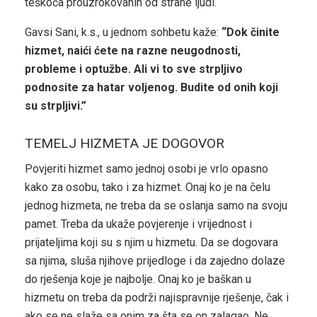
teškoća prouzrokovanih od strane ljudi.
Gavsi Sani, k.s., u jednom sohbetu kaže:
“Dok činite
hizmet, naići ćete na razne neugodnosti,
probleme i optužbe. Ali vi to sve strpljivo
podnosite za hatar voljenog. Budite od onih koji
su strpljivi.”
TEMELJ HIZMETA JE DOGOVOR
Povjeriti hizmet samo jednoj osobi je vrlo opasno
kako za osobu, tako i za hizmet. Onaj ko je na čelu
jednog hizmeta, ne treba da se oslanja samo na svoju
pamet. Treba da ukaže povjerenje i vrijednost i
prijateljima koji su s njim u hizmetu. Da se dogovara
sa njima, sluša njihove prijedloge i da zajedno dolaze
do rješenja koje je najbolje. Onaj ko je baškan u
hizmetu on treba da podrži najispravnije rješenje, čak i
ako se ne slaže sa onim za šta se on zalagao. Ne