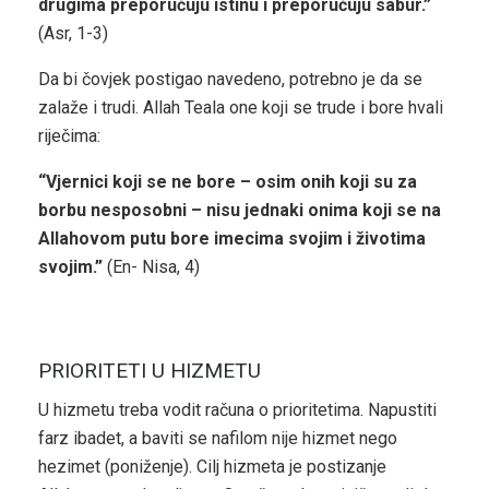
drugima preporučuju istinu i preporučuju sabur.”
(Asr, 1-3)
Da bi čovjek postigao navedeno, potrebno je da se
zalaže i trudi. Allah Teala one koji se trude i bore hvali
riječima:
“Vjernici koji se ne bore – osim onih koji su za
borbu nesposobni – nisu jednaki onima koji se na
Allahovom putu bore imecima svojim i životima
svojim.”
(En- Nisa, 4)
PRIORITETI U HIZMETU
U hizmetu treba vodit računa o prioritetima. Napustiti
farz ibadet, a baviti se nafilom nije hizmet nego
hezimet (poniženje). Cilj hizmeta je postizanje