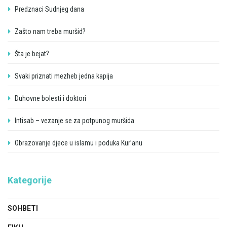
Predznaci Sudnjeg dana
Zašto nam treba muršid?
Šta je bejat?
Svaki priznati mezheb jedna kapija
Duhovne bolesti i doktori
Intisab – vezanje se za potpunog muršida
Obrazovanje djece u islamu i poduka Kur’anu
Kategorije
SOHBETI