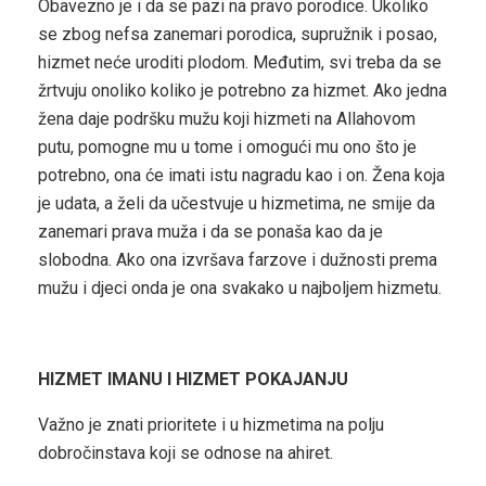
Obavezno je i da se pazi na pravo porodice. Ukoliko
se zbog nefsa zanemari porodica, supružnik i posao,
hizmet neće uroditi plodom. Međutim, svi treba da se
žrtvuju onoliko koliko je potrebno za hizmet. Ako jedna
žena daje podršku mužu koji hizmeti na Allahovom
putu, pomogne mu u tome i omogući mu ono što je
potrebno, ona će imati istu nagradu kao i on. Žena koja
je udata, a želi da učestvuje u hizmetima, ne smije da
zanemari prava muža i da se ponaša kao da je
slobodna. Ako ona izvršava farzove i dužnosti prema
mužu i djeci onda je ona svakako u najboljem hizmetu.
HIZMET IMANU I HIZMET POKAJANJU
Važno je znati prioritete i u hizmetima na polju
dobročinstava koji se odnose na ahiret.