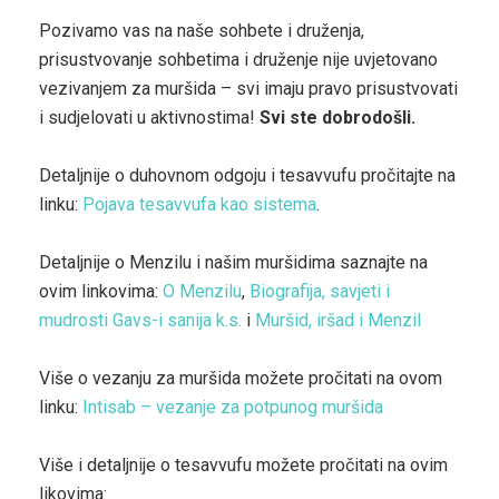
Pozivamo vas na naše sohbete i druženja,
prisustvovanje sohbetima i druženje nije uvjetovano
vezivanjem za muršida – svi imaju pravo prisustvovati
i sudjelovati u aktivnostima!
Svi ste dobrodošli.
Detaljnije o duhovnom odgoju i tesavvufu pročitajte na
linku:
Pojava tesavvufa kao sistema
.
Detaljnije o Menzilu i našim muršidima saznajte na
ovim linkovima:
O Menzilu
,
Biografija, savjeti i
mudrosti Gavs-i sanija k.s.
i
Muršid, iršad i Menzil
Više o vezanju za muršida možete pročitati na ovom
linku:
Intisab – vezanje za potpunog muršida
Više i detaljnije o tesavvufu možete pročitati na ovim
likovima: