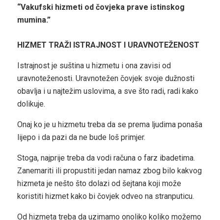
“Vakufski hizmeti od čovjeka prave istinskog
mumina.”
HIZMET TRAŽI ISTRAJNOST I URAVNOTEŽENOST
Istrajnost je suština u hizmetu i ona zavisi od
uravnoteženosti. Uravnotežen čovjek svoje dužnosti
obavlja i u najtežim uslovima, a sve što radi, radi kako
dolikuje.
Onaj ko je u hizmetu treba da se prema ljudima ponaša
lijepo i da pazi da ne bude loš primjer.
Stoga, najprije treba da vodi računa o farz ibadetima.
Zanemariti ili propustiti jedan namaz zbog bilo kakvog
hizmeta je nešto što dolazi od šejtana koji može
koristiti hizmet kako bi čovjek odveo na stranputicu.
Od hizmeta treba da uzimamo onoliko koliko možemo