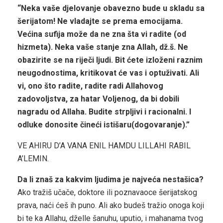
“Neka vaše djelovanje obavezno bude u skladu sa
šerijatom! Ne vladajte se prema emocijama.
Većina sufija može da ne zna šta vi radite (od
hizmeta). Neka vaše stanje zna Allah, dž.š. Ne
obazirite se na riječi ljudi. Bit ćete izloženi raznim
neugodnostima, kritikovat će vas i optuživati. Ali
vi, ono što radite, radite radi Allahovog
zadovoljstva, za hatar Voljenog, da bi dobili
nagradu od Allaha. Budite strpljivi i racionalni. I
odluke donosite čineći istišaru(dogovaranje).”
VE AHIRU D’A VANA ENIL HAMDU LILLAHI RABIL
A’LEMIN.
Da li znaš za kakvim ljudima je najveća nestašica?
Ako tražiš učače, doktore ili poznavaoce šerijatskog
prava, naći ćeš ih puno. Ali ako budeš tražio onoga koji
bi te ka Allahu, dželle šanuhu, uputio, i mahanama tvog