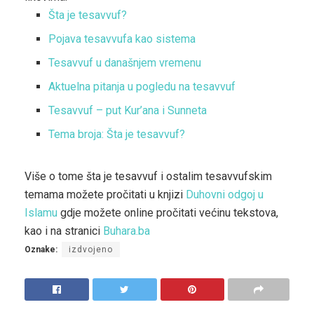
Šta je tesavvuf?
Pojava tesavvufa kao sistema
Tesavvuf u današnjem vremenu
Aktuelna pitanja u pogledu na tesavvuf
Tesavvuf – put Kur’ana i Sunneta
Tema broja: Šta je tesavvuf?
Više o tome šta je tesavvuf i ostalim tesavvufskim
temama možete pročitati u knjizi
Duhovni odgoj u
Islamu
gdje možete online pročitati većinu tekstova,
kao i na stranici
Buhara.ba
Oznake:
izdvojeno