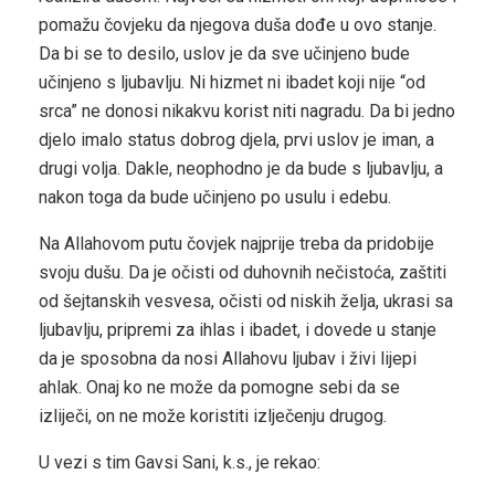
pomažu čovjeku da njegova duša dođe u ovo stanje.
Da bi se to desilo, uslov je da sve učinjeno bude
učinjeno s ljubavlju. Ni hizmet ni ibadet koji nije “od
srca” ne donosi nikakvu korist niti nagradu. Da bi jedno
djelo imalo status dobrog djela, prvi uslov je iman, a
drugi volja. Dakle, neophodno je da bude s ljubavlju, a
nakon toga da bude učinjeno po usulu i edebu.
Na Allahovom putu čovjek najprije treba da pridobije
svoju dušu. Da je očisti od duhovnih nečistoća, zaštiti
od šejtanskih vesvesa, očisti od niskih želja, ukrasi sa
ljubavlju, pripremi za ihlas i ibadet, i dovede u stanje
da je sposobna da nosi Allahovu ljubav i živi lijepi
ahlak. Onaj ko ne može da pomogne sebi da se
izliječi, on ne može koristiti izlječenju drugog.
U vezi s tim Gavsi Sani, k.s., je rekao: