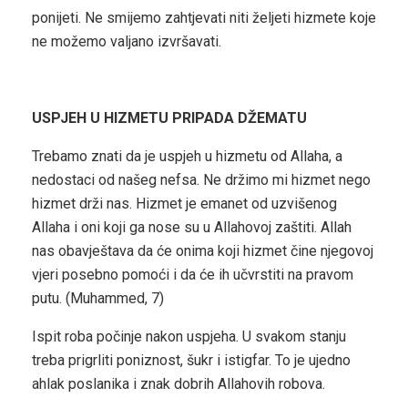
ponijeti. Ne smijemo zahtjevati niti željeti hizmete koje
ne možemo valjano izvršavati.
USPJEH U HIZMETU PRIPADA DŽEMATU
Trebamo znati da je uspjeh u hizmetu od Allaha, a
nedostaci od našeg nefsa. Ne držimo mi hizmet nego
hizmet drži nas. Hizmet je emanet od uzvišenog
Allaha i oni koji ga nose su u Allahovoj zaštiti. Allah
nas obavještava da će onima koji hizmet čine njegovoj
vjeri posebno pomoći i da će ih učvrstiti na pravom
putu. (Muhammed, 7)
Ispit roba počinje nakon uspjeha. U svakom stanju
treba prigrliti poniznost, šukr i istigfar. To je ujedno
ahlak poslanika i znak dobrih Allahovih robova.