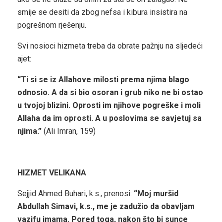
smije se desiti da zbog nefsa i kibura insistira na
pogrešnom rješenju.
Svi nosioci hizmeta treba da obrate pažnju na sljedeći
ajet:
“Ti si se iz Allahove milosti prema njima blago
odnosio. A da si bio osoran i grub niko ne bi ostao
u tvojoj blizini. Oprosti im njihove pogreške i moli
Allaha da im oprosti. A u poslovima se savjetuj sa
njima.”
(Ali Imran, 159)
HIZMET VELIKANA
Sejjid Ahmed Buhari, k.s., prenosi:
“Moj muršid
Abdullah Simavi, k.s., me je zadužio da obavljam
vazifu imama. Pored toga, nakon što bi sunce