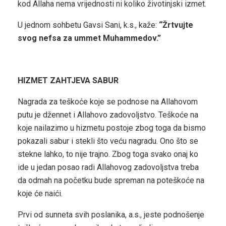
kod Allaha nema vrijednosti ni koliko životinjski izmet.
U jednom sohbetu Gavsi Sani, k.s., kaže:
“Žrtvujte
svog nefsa za ummet Muhammedov.”
HIZMET ZAHTJEVA SABUR
Nagrada za teškoće koje se podnose na Allahovom
putu je džennet i Allahovo zadovoljstvo. Teškoće na
koje nailazimo u hizmetu postoje zbog toga da bismo
pokazali sabur i stekli što veću nagradu. Ono što se
stekne lahko, to nije trajno. Zbog toga svako onaj ko
ide u jedan posao radi Allahovog zadovoljstva treba
da odmah na početku bude spreman na poteškoće na
koje će naići.
Prvi od sunneta svih poslanika, a.s., jeste podnošenje