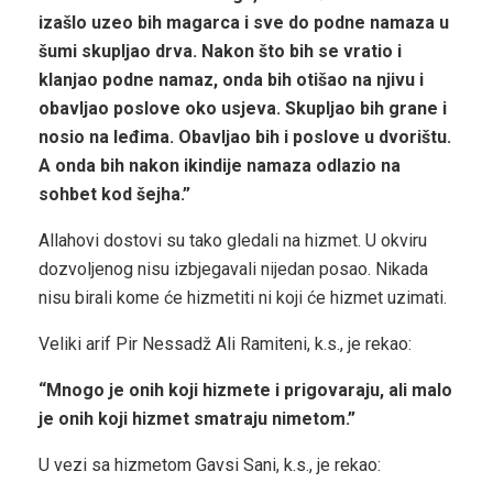
izašlo uzeo bih magarca i sve do podne namaza u
šumi skupljao drva. Nakon što bih se vratio i
klanjao podne namaz, onda bih otišao na njivu i
obavljao poslove oko usjeva. Skupljao bih grane i
nosio na leđima. Obavljao bih i poslove u dvorištu.
A onda bih nakon ikindije namaza odlazio na
sohbet kod šejha.”
Allahovi dostovi su tako gledali na hizmet. U okviru
dozvoljenog nisu izbjegavali nijedan posao. Nikada
nisu birali kome će hizmetiti ni koji će hizmet uzimati.
Veliki arif Pir Nessadž Ali Ramiteni, k.s., je rekao:
“Mnogo je onih koji hizmete i prigovaraju, ali malo
je onih koji hizmet smatraju nimetom.”
U vezi sa hizmetom Gavsi Sani, k.s., je rekao: