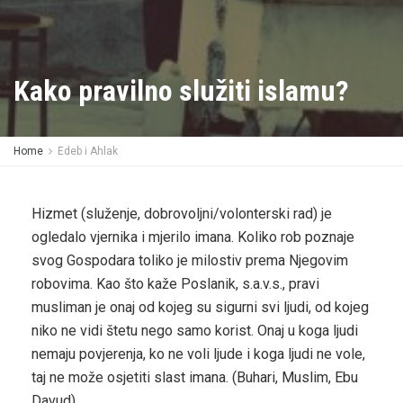
Kako pravilno služiti islamu?
Home
Edeb i Ahlak
Hizmet (služenje, dobrovoljni/volonterski rad) je
ogledalo vjernika i mjerilo imana. Koliko rob poznaje
svog Gospodara toliko je milostiv prema Njegovim
robovima. Kao što kaže Poslanik, s.a.v.s., pravi
musliman je onaj od kojeg su sigurni svi ljudi, od kojeg
niko ne vidi štetu nego samo korist. Onaj u koga ljudi
nemaju povjerenja, ko ne voli ljude i koga ljudi ne vole,
taj ne može osjetiti slast imana. (Buhari, Muslim, Ebu
Davud)