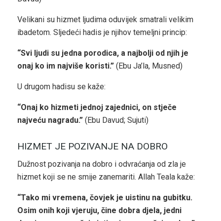
Velikani su hizmet ljudima oduvijek smatrali velikim
ibadetom. Sljedeći hadis je njihov temeljni princip:
“Svi ljudi su jedna porodica, a najbolji od njih je
onaj ko im najviše koristi.”
(Ebu Ja’la, Musned)
U drugom hadisu se kaže:
“Onaj ko hizmeti jednoj zajednici, on stječe
najveću nagradu.”
(Ebu Davud; Sujuti)
HIZMET JE POZIVANJE NA DOBRO
Dužnost pozivanja na dobro i odvraćanja od zla je
hizmet koji se ne smije zanemariti. Allah Teala kaže:
“Tako mi vremena, čovjek je uistinu na gubitku.
Osim onih koji vjeruju, čine dobra djela, jedni