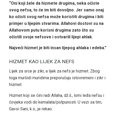
“Oni koji žele da hizmete drugima, neka očiste
svog nefsa, to će im biti dovoljno. Jer samo onaj
ko očisti svog nefsa može koristiti drugima i biti
primjer u lijepim stvarima. Allahovi dostovi su na
Allahovom putu korisni drugima zato što su
očistili svoje nefsove i ostvarili lijepi ahlak.
Najveći hizmet je biti insan lijepog ahlaka i edeba.”
HIZMET KAO LIJEK ZA NEFS
Lijek za srce je zikr, a lijek za nefs je hizmet. Zbog
toga muršidi muridima preporučuju istovremeni i zikr i
hizmet.
Hizmet koji se čini radi Allaha, dž.š., lomi leđa nefsu i
čovjeka vodi do kemalata/potpunosti. U vezi sa tim,
Gavsi Sani, k.s., je rekao: