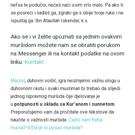
nefsa te podučio, nećeš naći osim vrlo malo. Pa ako ti
se posreći i nađeš ga, zgrabi ga s obije tvoje ruke i ne
ispuštaj ga. Ibn Ataullah Iskender, k.s.
Ako se i vi želite upoznati sa jednim ovakvim
muršidom možete nam se obratiti porukom
na Messenger ili na kontakt podatke na ovom
linku:
Kontakt
Muršid
, duhovni vodič, igra neizmjerno važnu ulogu u
duhovnom rastu i svaki musliman bi trebao da slijedi
jednog ispravnog muršida čije djelovanje je
u
potpunosti u skladu sa Kur’anom i sunnetom
.
Preporučujemo vam da pročitate ove tekstove da
naučite o važnosti muršida:
Zašto nam treba
muršid?
i
Šta je to posao muršida?