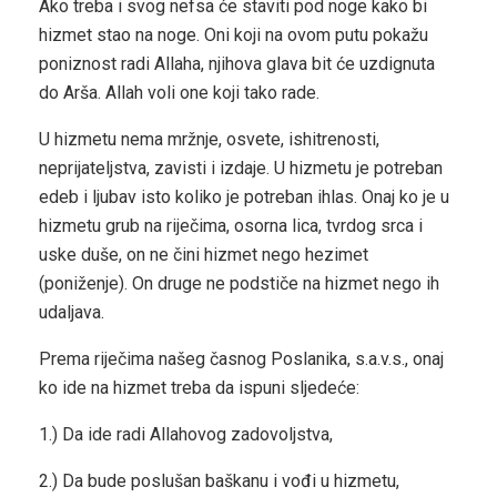
Ako treba i svog nefsa će staviti pod noge kako bi
hizmet stao na noge. Oni koji na ovom putu pokažu
poniznost radi Allaha, njihova glava bit će uzdignuta
do Arša. Allah voli one koji tako rade.
U hizmetu nema mržnje, osvete, ishitrenosti,
neprijateljstva, zavisti i izdaje. U hizmetu je potreban
edeb i ljubav isto koliko je potreban ihlas. Onaj ko je u
hizmetu grub na riječima, osorna lica, tvrdog srca i
uske duše, on ne čini hizmet nego hezimet
(poniženje). On druge ne podstiče na hizmet nego ih
udaljava.
Prema riječima našeg časnog Poslanika, s.a.v.s., onaj
ko ide na hizmet treba da ispuni sljedeće:
1.) Da ide radi Allahovog zadovoljstva,
2.) Da bude poslušan baškanu i vođi u hizmetu,