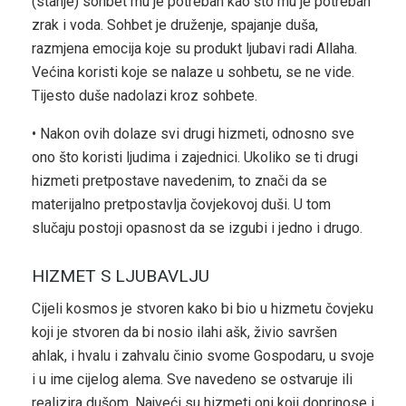
(stanje) sohbet mu je potreban kao što mu je potreban
zrak i voda. Sohbet je druženje, spajanje duša,
razmjena emocija koje su produkt ljubavi radi Allaha.
Većina koristi koje se nalaze u sohbetu, se ne vide.
Tijesto duše nadolazi kroz sohbete.
• Nakon ovih dolaze svi drugi hizmeti, odnosno sve
ono što koristi ljudima i zajednici. Ukoliko se ti drugi
hizmeti pretpostave navedenim, to znači da se
materijalno pretpostavlja čovjekovoj duši. U tom
slučaju postoji opasnost da se izgubi i jedno i drugo.
HIZMET S LJUBAVLJU
Cijeli kosmos je stvoren kako bi bio u hizmetu čovjeku
koji je stvoren da bi nosio ilahi ašk, živio savršen
ahlak, i hvalu i zahvalu činio svome Gospodaru, u svoje
i u ime cijelog alema. Sve navedeno se ostvaruje ili
realizira dušom. Najveći su hizmeti oni koji doprinose i