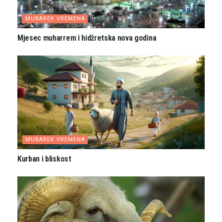
MUBAREK VREMENA
Mjesec muharrem i hidžretska nova godina
MUBAREK VREMENA
Kurban i bliskost