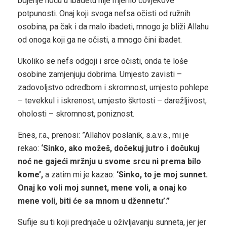
bdjenje noću u ibadetu nije mjerilo čovjekove
potpunosti. Onaj koji svoga nefsa očisti od ružnih
osobina, pa čak i da malo ibadeti, mnogo je bliži Allahu
od onoga koji ga ne očisti, a mnogo čini ibadet.
Ukoliko se nefs odgoji i srce očisti, onda te loše
osobine zamjenjuju dobrima. Umjesto zavisti –
zadovoljstvo odredbom i skromnost, umjesto pohlepe
– tevekkul i iskrenost, umjesto škrtosti – darežljivost,
oholosti – skromnost, poniznost.
Enes, r.a., prenosi: ”Allahov poslanik, s.a.v.s., mi je
rekao:
‘Sinko, ako možeš, dočekuj jutro i dočukuj
noć ne gajeći mržnju u svome srcu ni prema bilo
kome’,
a zatim mi je kazao:
‘Sinko, to je moj sunnet.
Onaj ko voli moj sunnet, mene voli, a onaj ko
mene voli, biti će sa mnom u džennetu’.”
Sufije su ti koji prednjače u oživljavanju sunneta, jer jer