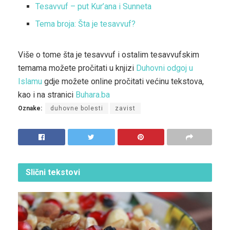
Tesavvuf – put Kur’ana i Sunneta
Tema broja: Šta je tesavvuf?
Više o tome šta je tesavvuf i ostalim tesavvufskim
temama možete pročitati u knjizi
Duhovni odgoj u
Islamu
gdje možete online pročitati većinu tekstova,
kao i na stranici
Buhara.ba
Oznake:
duhovne bolesti
zavist
Slični
tekstovi