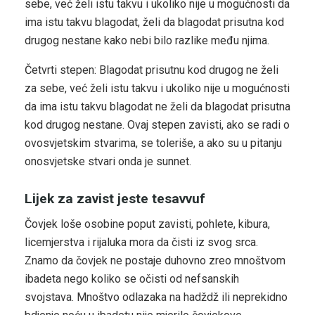
sebe, već želi istu takvu i ukoliko nije u mogućnosti da
ima istu takvu blagodat, želi da blagodat prisutna kod
drugog nestane kako nebi bilo razlike među njima.
Četvrti stepen: Blagodat prisutnu kod drugog ne želi
za sebe, već želi istu takvu i ukoliko nije u mogućnosti
da ima istu takvu blagodat ne želi da blagodat prisutna
kod drugog nestane. Ovaj stepen zavisti, ako se radi o
ovosvjetskim stvarima, se toleriše, a ako su u pitanju
onosvjetske stvari onda je sunnet.
Lijek za zavist jeste tesavvuf
Čovjek loše osobine poput zavisti, pohlete, kibura,
licemjerstva i rijaluka mora da čisti iz svog srca.
Znamo da čovjek ne postaje duhovno zreo mnoštvom
ibadeta nego koliko se očisti od nefsanskih
svojstava. Mnoštvo odlazaka na hadždž ili neprekidno