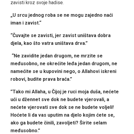
zavisti kroz svoje hadise.
„U srcu jednog roba se ne mogu zajedno naći
iman i zavist.“
“Čuvajte se zavisti, jer zavist uništava dobra
djela, kao što vatra uništava drva.”
“Ne zavidite jedan drugom, ne mrzite se
međusobno, ne okrećite leđa jedan drugom, ne
namećite se u kupovini nego, o Allahovi iskreni
robovi, budite prava braća.”
”Tako mi Allaha, u Čijoj je ruci moja duša, nećete
ući u džennet sve dok ne budete vjerovali, a
nećete vjerovati sve dok se ne budete voljeli!
Hoćete li da vas uputim na djelo kojim ćete se,
ako ga budete činili, zavoljeti? Širite selam
međusobno.”