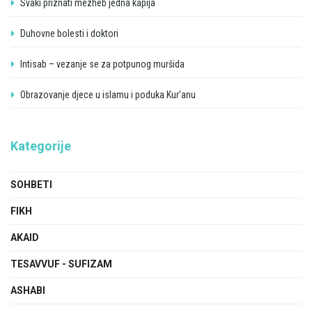
Svaki priznati mezheb jedna kapija
Duhovne bolesti i doktori
Intisab – vezanje se za potpunog muršida
Obrazovanje djece u islamu i poduka Kur’anu
Kategorije
SOHBETI
FIKH
AKAID
TESAVVUF - SUFIZAM
ASHABI