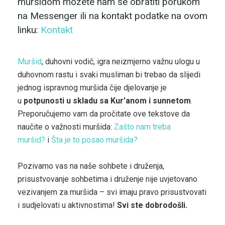
muršidom možete nam se obratiti porukom
na Messenger ili na kontakt podatke na ovom
linku:
Kontakt
Muršid
, duhovni vodič, igra neizmjerno važnu ulogu u
duhovnom rastu i svaki musliman bi trebao da slijedi
jednog ispravnog muršida čije djelovanje je
u
potpunosti u skladu sa Kur’anom i sunnetom
.
Preporučujemo vam da pročitate ove tekstove da
naučite o važnosti muršida:
Zašto nam treba
muršid?
i
Šta je to posao muršida?
Pozivamo vas na naše sohbete i druženja,
prisustvovanje sohbetima i druženje nije uvjetovano
vezivanjem za muršida – svi imaju pravo prisustvovati
i sudjelovati u aktivnostima!
Svi ste dobrodošli.