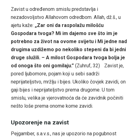
Zavist u određenom smislu predstavlja i
nezadovoljstvo Allahovom odredbom. Allah, dž.š., u
ajetu kaže:
„Zar oni da raspolažu milošću
Gospodara tvoga? Mi im dajemo sve što im je
potrebno za život na ovome svijetu i Mi jedne nad
drugima uzdižemo po nekoliko stepeni da bi jedni
druge služili. – A milost Gospodara tvoga bolja je
od onoga što oni gomilaju.”
(Zuhruf, 32) Zavist je,
pored ljubomore, pojam koji u sebi sadrži
neprijateljstvo, mržlju i bijes. Ukoliko čovjek zavidi, on
gaji bijes i neprijateljstvo prema drugome. U tom
smislu, velika je vjerovatnoća da će zavidnik počiniti
nešto loše prema onome kome zavidi.
Upozorenje na zavist
Pejgamber, s.a.v.s., nas je upozorio na pogubnost