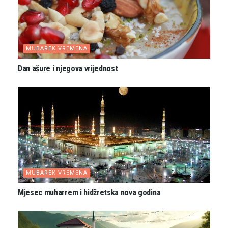
MUBAREK VREMENA
Dan ašure i njegova vrijednost
MUBAREK VREMENA
Mjesec muharrem i hidžretska nova godina