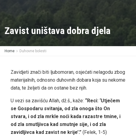
Zavist uništava dobra djela
Home
Duhovne bolesti
Zavidjeti znači biti ljubomoran, osjećati nelagodu zbog
materijalnih, odnosno duhovnih dobara koja su nekome
data, te željeti da on ostane bez njih.
U vezi sa zavišću Allah, dž.š., kaže:
“Reci: ‘Utječem
se Gospodaru svitanja, od zla onoga što On
stvara, i od zla mrkle noći kada razastre tmine, i
od zla smutljivca kad smutnje sije, i od zla
zavidljivca kad zavist ne krije’.”
(Felek, 1-5)