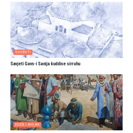
SOHBETI
Savjeti Gavs-i Sanija kuddise sirruhu
EDEB I AHLAK