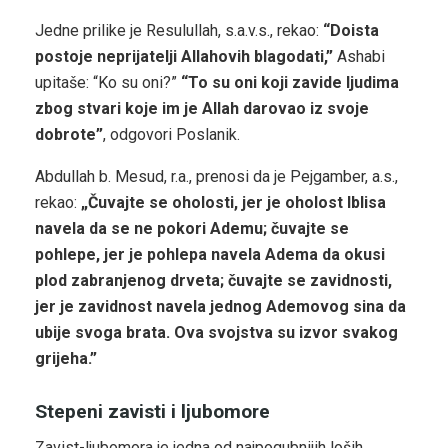
Jedne prilike je Resulullah, s.a.v.s., rekao:
“Doista
postoje neprijatelji Allahovih blagodati,”
Ashabi
upitaše: “Ko su oni?”
“To su oni koji zavide ljudima
zbog stvari koje im je Allah darovao iz svoje
dobrote”
, odgovori Poslanik.
Abdullah b. Mesud, r.a., prenosi da je Pejgamber, a.s.,
rekao:
„Čuvajte se oholosti, jer je oholost Iblisa
navela da se ne pokori Ademu; čuvajte se
pohlepe, jer je pohlepa navela Adema da okusi
plod zabranjenog drveta; čuvajte se zavidnosti,
jer je zavidnost navela jednog Ademovog sina da
ubije svoga brata. Ova svojstva su izvor svakog
grijeha.”
Stepeni zavisti i ljubomore
Zavist-ljubomora je jedna od najpogubnijih loših