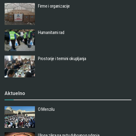
Firme i organizacije
Humanitarni rad
Prostorije i termini okupljanja
Aktuelno
O Menzilu
Uloga zikra na putu duhovnog odgoja