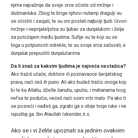
njima najvažnije da svoje srce očiste od mržnje i
dušmanluka. Zbog te brige njihovi nutarnji dragulji su
se očistili i zasjali, te su oni postali najbolji ljudi. Izvori
mržnje i neprijateljstva su ljubav za dunjalukom i želja
za položajem među ljudima. Sufije su te koji su se
toga u potpunosti odrekle, te su svoja srca sačuvali, a
dunjaluk prepustili dunjalučarima.
Da li znaš za kakvim ljudima je najveća nestašica?
Ako tražiš učače, doktore ili poznavaoce šerijatskog
prava, naći ćeš ih puno. Ali ako budeš tražio onoga koji
bi te ka Allahu, dželle šanuhu, uputio, i mahanama tvog
nefsa te podučio, nećeš naći osim vrlo malo. Pa ako ti
se posreći i nađeš ga, zgrabi ga s obije tvoje ruke i ne
ispuštaj ga. Ibn Ataullah Iskender, k.s.
Ako se i vi želite upoznati sa jednim ovakvim