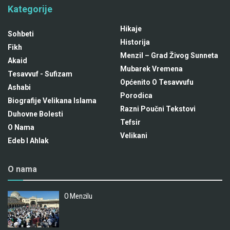
Kategorije
Hikaje
Sohbeti
Historija
Fikh
Menzil – Grad Živog Sunneta
Akaid
Mubarek Vremena
Tesavvuf - Sufizam
Općenito O Tesavvufu
Ashabi
Porodica
Biografije Velikana Islama
Razni Poučni Tekstovi
Duhovne Bolesti
Tefsir
O Nama
Velikani
Edeb I Ahlak
O nama
O Menzilu