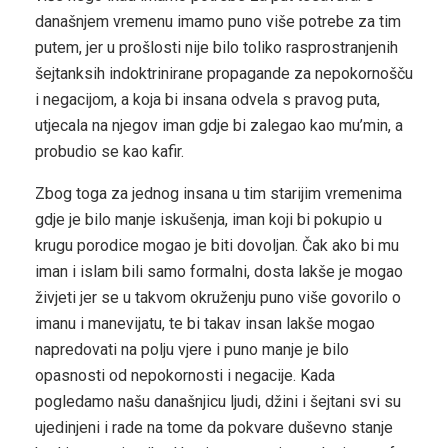
današnjem vremenu imamo puno više potrebe za tim
putem, jer u prošlosti nije bilo toliko rasprostranjenih
šejtanksih indoktrinirane propagande za nepokornošču
i negacijom, a koja bi insana odvela s pravog puta,
utjecala na njegov iman gdje bi zalegao kao mu’min, a
probudio se kao kafir.
Zbog toga za jednog insana u tim starijim vremenima
gdje je bilo manje iskušenja, iman koji bi pokupio u
krugu porodice mogao je biti dovoljan. Čak ako bi mu
iman i islam bili samo formalni, dosta lakše je mogao
živjeti jer se u takvom okruženju puno više govorilo o
imanu i manevijatu, te bi takav insan lakše mogao
napredovati na polju vjere i puno manje je bilo
opasnosti od nepokornosti i negacije. Kada
pogledamo našu današnjicu ljudi, džini i šejtani svi su
ujedinjeni i rade na tome da pokvare duševno stanje