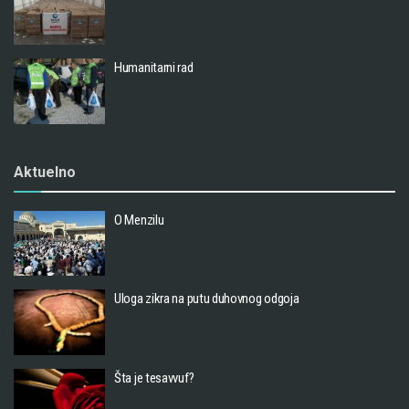
Humanitarni rad
Aktuelno
O Menzilu
Uloga zikra na putu duhovnog odgoja
Šta je tesavvuf?