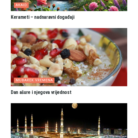
AKAID
Kerameti – nadnaravni događaji
MUBAREK VREMENA
Dan ašure i njegova vrijednost