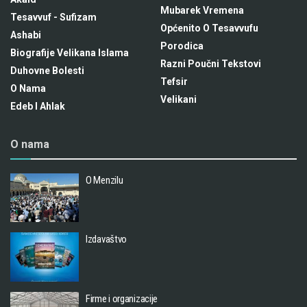
Mubarek Vremena
Tesavvuf - Sufizam
Općenito O Tesavvufu
Ashabi
Porodica
Biografije Velikana Islama
Razni Poučni Tekstovi
Duhovne Bolesti
Tefsir
O Nama
Velikani
Edeb I Ahlak
O nama
O Menzilu
Izdavaštvo
Firme i organizacije