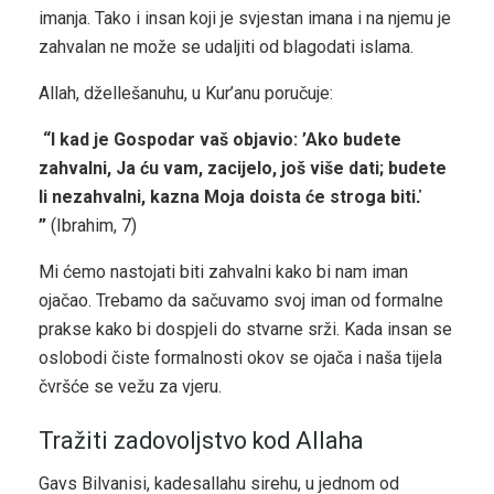
imanja. Tako i insan koji je svjestan imana i na njemu je
zahvalan ne može se udaljiti od blagodati islama.
Allah, džellešanuhu, u Kur’anu poručuje:
“I kad je Gospodar vaš objavio: ’Ako budete
zahvalni, Ja ću vam, zacijelo, još više dati; budete
li nezahvalni, kazna Moja doista će stroga biti.҆
”
(Ibrahim, 7)
Mi ćemo nastojati biti zahvalni kako bi nam iman
ojačao. Trebamo da sačuvamo svoj iman od formalne
prakse kako bi dospjeli do stvarne srži. Kada insan se
oslobodi čiste formalnosti okov se ojača i naša tijela
čvršće se vežu za vjeru.
Tražiti zadovoljstvo kod Allaha
Gavs Bilvanisi, kadesallahu sirehu, u jednom od