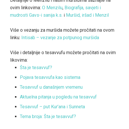
Detaljnije o Menzilu i našim muršidima saznajte na
ovim linkovima:
O Menzilu
,
Biografija, savjeti i
mudrosti Gavs-i sanija k.s.
i
Muršid, iršad i Menzil
Više o vezanju za muršida možete pročitati na ovom
linku:
Intisab – vezanje za potpunog muršida
Više i detaljnije o tesavvufu možete pročitati na ovim
likovima:
Šta je tesavvuf?
Pojava tesavvufa kao sistema
Tesavvuf u današnjem vremenu
Aktuelna pitanja u pogledu na tesavvuf
Tesavvuf – put Kur’ana i Sunneta
Tema broja: Šta je tesavvuf?