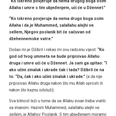
“Ko iskreno povjeruje da nema drugog boga osim
Allaha i umre s tim ubjeđenjem, ući će u Džennet.”
“Ko iskreno povjeruje da nema drugo boga osim
Allaha i da je Muhammed, salallahu alejhi ve
sellem, Njegov poslanik bit će sačuvan od
džehennemske vatre.”
Došao mi je Džibril i rekao mi ovu radosnu vijest:
“Ko
god od tvog ummeta ne bude pripisivao Allahu
druga i umre ući će u Džennet. Ja sam ga upitao: “I
ako učini zinaluk i ukrade čak i tada? Džibril će na
to: “Da, čak i ako učini zinaluk i ukrade.”
(a da nije
pripisivao Allahu druga nakon što mu Allah oprosti ili
nakon što kaznu odsluži).
Sva bitnost leži u tome da se Allahu insan treba vratiti
sa imanom. Hazreti Muhammed, salallahu alejhi ve
sellem, je Allahov Poslanik. S tim ubjeđenjem moramo