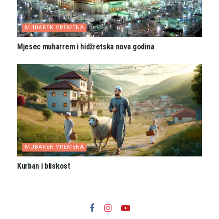
MUBAREK VREMENA
Mjesec muharrem i hidžretska nova godina
MUBAREK VREMENA
Kurban i bliskost