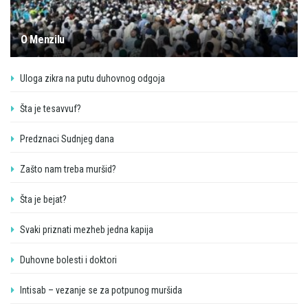
O Menzilu
Uloga zikra na putu duhovnog odgoja
Šta je tesavvuf?
Predznaci Sudnjeg dana
Zašto nam treba muršid?
Šta je bejat?
Svaki priznati mezheb jedna kapija
Duhovne bolesti i doktori
Intisab – vezanje se za potpunog muršida