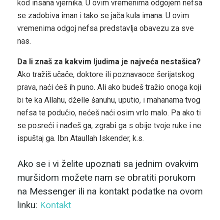
kod insana vjernika. U ovim vremenima odgojem nefsa
se zadobiva iman i tako se jača kula imana. U ovim
vremenima odgoj nefsa predstavlja obavezu za sve
nas.
Da li znaš za kakvim ljudima je najveća nestašica?
Ako tražiš učače, doktore ili poznavaoce šerijatskog
prava, naći ćeš ih puno. Ali ako budeš tražio onoga koji
bi te ka Allahu, dželle šanuhu, uputio, i mahanama tvog
nefsa te podučio, nećeš naći osim vrlo malo. Pa ako ti
se posreći i nađeš ga, zgrabi ga s obije tvoje ruke i ne
ispuštaj ga. Ibn Ataullah Iskender, k.s.
Ako se i vi želite upoznati sa jednim ovakvim
muršidom možete nam se obratiti porukom
na Messenger ili na kontakt podatke na ovom
linku:
Kontakt