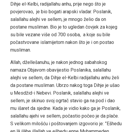
Dihje el-Kelbi, radijallahu anhu, prije nego što je
povjerovao, je bio bogati arapski vladar. Poslanik,
salallahu alejhi ve sellem, je mnogo želio da on
postane musliman. Bio je to ugledan čovjek za kojeg
su bile vezane više od 700 osoba, a koje su bile
počastvovane islamijetom nakon što je i on postao
musliman.
Allah, džellešanuhu, je nakon jednog sabahskog
namaza Objavom obavijestio Poslanika, salallahu
alejhi ve sellem, da Dihje el-Kelbi radijallahu anhu želi
da postane musliman. Ubrzo nakog toga Dihje je ušao
u Mesdžid-i Nebevi. Poslanik, salallahu alejhi ve
sellem, je skinuo svoj ogrtač stavio ga na pod i dao
mu išaret da sjedne. Kada je vidio kako ga je Poslanik,
salallahu ajehi ve sellem, počastio počeo je da plače.
S velikom milošću i poštovanjem izgovorio je: ”Ešhedu
en lâ ilâhe illallah ve ešhedu enne Muhammeden