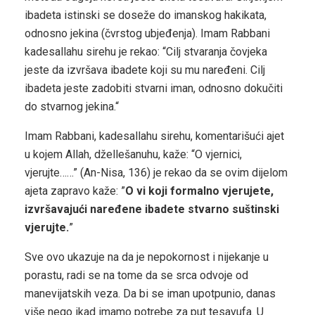
ibadeta istinski se doseže do imanskog hakikata,
odnosno jekina (čvrstog ubjeđenja). Imam Rabbani
kadesallahu sirehu je rekao: “Cilj stvaranja čovjeka
jeste da izvršava ibadete koji su mu naređeni. Cilj
ibadeta jeste zadobiti stvarni iman, odnosno dokučiti
do stvarnog jekina.“
Imam Rabbani, kadesallahu sirehu, komentarišući ajet
u kojem Allah, džellešanuhu, kaže: “O vjernici,
vjerujte……” (An-Nisa, 136) je rekao da se ovim dijelom
ajeta zapravo kaže: ”
O vi koji formalno vjerujete,
izvršavajući naređene ibadete stvarno suštinski
vjerujte.
”
Sve ovo ukazuje na da je nepokornost i nijekanje u
porastu, radi se na tome da se srca odvoje od
manevijatskih veza. Da bi se iman upotpunio, danas
više nego ikad imamo potrebe za put tesavufa. U