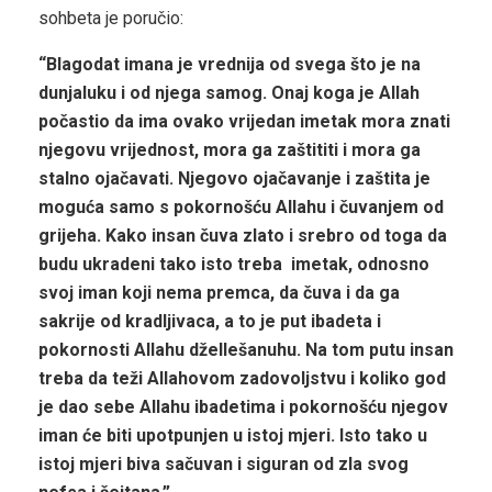
sohbeta je poručio:
“Blagodat imana je vrednija od svega što je na
dunjaluku i od njega samog. Onaj koga je Allah
počastio da ima ovako vrijedan imetak mora znati
njegovu vrijednost, mora ga zaštititi i mora ga
stalno ojačavati. Njegovo ojačavanje i zaštita je
moguća samo s pokornošću Allahu i čuvanjem od
grijeha. Kako insan čuva zlato i srebro od toga da
budu ukradeni tako isto treba imetak, odnosno
svoj iman koji nema premca, da čuva i da ga
sakrije od kradljivaca, a to je put ibadeta i
pokornosti Allahu džellešanuhu. Na tom putu insan
treba da teži Allahovom zadovoljstvu i koliko god
je dao sebe Allahu ibadetima i pokornošću njegov
iman će biti upotpunjen u istoj mjeri. Isto tako u
istoj mjeri biva sačuvan i siguran od zla svog