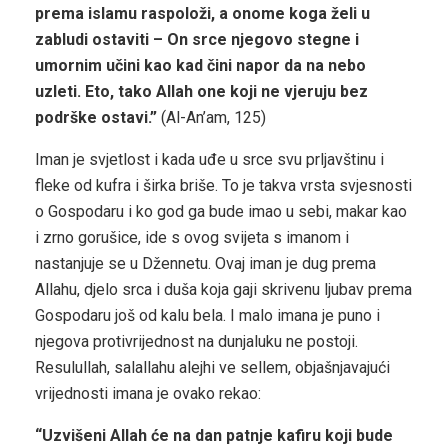
prema islamu raspoloži, a onome koga želi u
zabludi ostaviti – On srce njegovo stegne i
umornim učini kao kad čini napor da na nebo
uzleti. Eto, tako Allah one koji ne vjeruju bez
podrške ostavi.”
(Al-An’am, 125)
Iman je svjetlost i kada uđe u srce svu prljavštinu i
fleke od kufra i širka briše. To je takva vrsta svjesnosti
o Gospodaru i ko god ga bude imao u sebi, makar kao
i zrno gorušice, ide s ovog svijeta s imanom i
nastanjuje se u Džennetu. Ovaj iman je dug prema
Allahu, djelo srca i duša koja gaji skrivenu ljubav prema
Gospodaru još od kalu bela. I malo imana je puno i
njegova protivrijednost na dunjaluku ne postoji.
Resulullah, salallahu alejhi ve sellem, objašnjavajući
vrijednosti imana je ovako rekao:
“Uzvišeni Allah će na dan patnje kafiru koji bude