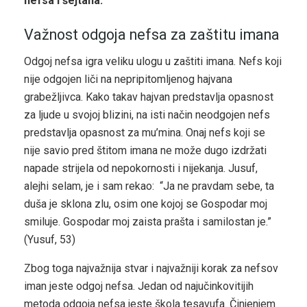
nefsa i šejtana.”
Važnost odgoja nefsa za zaštitu imana
Odgoj nefsa igra veliku ulogu u zaštiti imana. Nefs koji
nije odgojen liči na nepripitomljenog hajvana
grabežljivca. Kako takav hajvan predstavlja opasnost
za ljude u svojoj blizini, na isti način neodgojen nefs
predstavlja opasnost za mu’mina. Onaj nefs koji se
nije savio pred štitom imana ne može dugo izdržati
napade strijela od nepokornosti i nijekanja. Jusuf,
alejhi selam, je i sam rekao: “Ja ne pravdam sebe, ta
duša je sklona zlu, osim one kojoj se Gospodar moj
smiluje. Gospodar moj zaista prašta i samilostan je.”
(Yusuf, 53)
Zbog toga najvažnija stvar i najvažniji korak za nefsov
iman jeste odgoj nefsa. Jedan od najučinkovitijih
metoda odgoja nefsa jeste škola tesavufa. Činjenjem