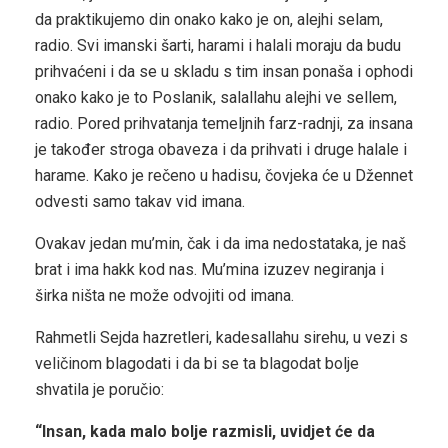
da praktikujemo din onako kako je on, alejhi selam,
radio. Svi imanski šarti, harami i halali moraju da budu
prihvaćeni i da se u skladu s tim insan ponaša i ophodi
onako kako je to Poslanik, salallahu alejhi ve sellem,
radio. Pored prihvatanja temeljnih farz-radnji, za insana
je također stroga obaveza i da prihvati i druge halale i
harame. Kako je rečeno u hadisu, čovjeka će u Džennet
odvesti samo takav vid imana.
Ovakav jedan mu’min, čak i da ima nedostataka, je naš
brat i ima hakk kod nas. Mu’mina izuzev negiranja i
širka ništa ne može odvojiti od imana.
Rahmetli Sejda hazretleri, kadesallahu sirehu, u vezi s
veličinom blagodati i da bi se ta blagodat bolje
shvatila je poručio:
“Insan, kada malo bolje razmisli, uvidjet će da