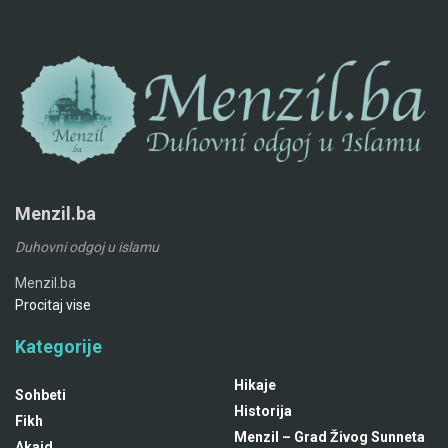
Menzil.ba
Duhovni odgoj u islamu
Menzil.ba
Procitaj vise
Kategorije
Hikaje
Sohbeti
Historija
Fikh
Menzil – Grad Živog Sunneta
Akaid