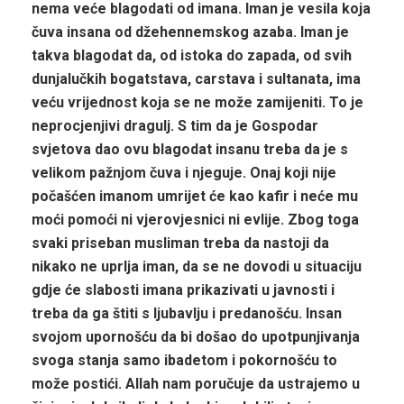
nema veće blagodati od imana. Iman je vesila koja
čuva insana od džehennemskog azaba. Iman je
takva blagodat da, od istoka do zapada, od svih
dunjalučkih bogatstava, carstava i sultanata, ima
veću vrijednost koja se ne može zamijeniti. To je
neprocjenjivi dragulj. S tim da je Gospodar
svjetova dao ovu blagodat insanu treba da je s
velikom pažnjom čuva i njeguje. Onaj koji nije
počašćen imanom umrijet će kao kafir i neće mu
moći pomoći ni vjerovjesnici ni evlije. Zbog toga
svaki priseban musliman treba da nastoji da
nikako ne uprlja iman, da se ne dovodi u situaciju
gdje će slabosti imana prikazivati u javnosti i
treba da ga štiti s ljubavlju i predanošću. Insan
svojom upornošću da bi došao do upotpunjivanja
svoga stanja samo ibadetom i pokornošću to
može postići. Allah nam poručuje da ustrajemo u