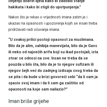
činjenju dobrih djela kako bi zadobili stanje
hakikata i kako bi stigli do upotpunjenja.”
Nakon što je rekao o vrijednosti imana zatim je i
ukazao na opasnosti i upozorenja kojih se insan treba
pridržavati radi očuvanja imana:
“U svakoj prilici postoji opasnost za muslimana.
Bilo da je alim, sahibija manevijata, bilo da je Gavs
ili neko od najvećih arifa koji su ikad postojali, ista
stvar se odnosi na sve. Insan ne treba da se
pouzda u bilo šta, bilo da je to njegov sufizam ili
njegov šejh već do zadnjeg izdisaja svog treba da
se pita i da bude u brizi govoreći sebi “da li sam ja
spasio svoj imam i da li sam ga zaštitio od
opasnosti na koje sam nailazio?”
Iman briše grijehe