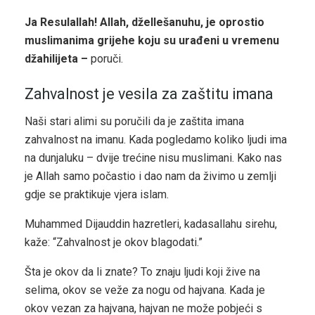
Ja Resulallah! Allah, džellešanuhu, je oprostio
muslimanima grijehe koju su urađeni u vremenu
džahilijeta –
poruči.
Zahvalnost je vesila za zaštitu imana
Naši stari alimi su poručili da je zaštita imana
zahvalnost na imanu. Kada pogledamo koliko ljudi ima
na dunjaluku – dvije trećine nisu muslimani. Kako nas
je Allah samo počastio i dao nam da živimo u zemlji
gdje se praktikuje vjera islam.
Muhammed Dijauddin hazretleri, kadasallahu sirehu,
kaže: “Zahvalnost je okov blagodati.”
Šta je okov da li znate? To znaju ljudi koji žive na
selima, okov se veže za nogu od hajvana. Kada je
okov vezan za hajvana, hajvan ne može pobjeći s