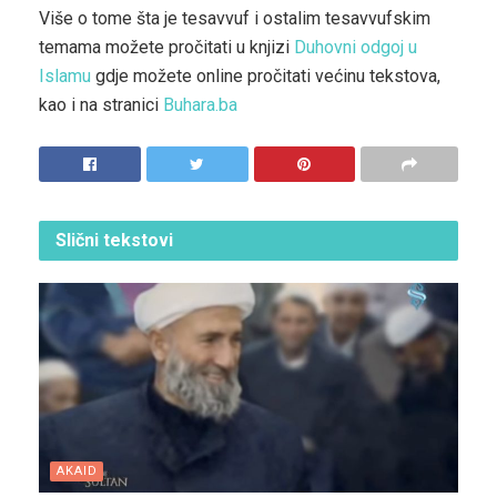
Više o tome šta je tesavvuf i ostalim tesavvufskim
temama možete pročitati u knjizi
Duhovni odgoj u
Islamu
gdje možete online pročitati većinu tekstova,
kao i na stranici
Buhara.ba
Slični
tekstovi
AKAID