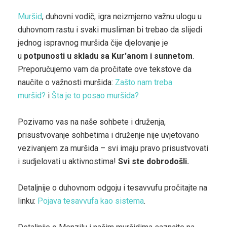
Muršid
, duhovni vodič, igra neizmjerno važnu ulogu u
duhovnom rastu i svaki musliman bi trebao da slijedi
jednog ispravnog muršida čije djelovanje je
u
potpunosti u skladu sa Kur’anom i sunnetom
.
Preporučujemo vam da pročitate ove tekstove da
naučite o važnosti muršida:
Zašto nam treba
muršid?
i
Šta je to posao muršida?
Pozivamo vas na naše sohbete i druženja,
prisustvovanje sohbetima i druženje nije uvjetovano
vezivanjem za muršida – svi imaju pravo prisustvovati
i sudjelovati u aktivnostima!
Svi ste dobrodošli.
Detaljnije o duhovnom odgoju i tesavvufu pročitajte na
linku:
Pojava tesavvufa kao sistema
.