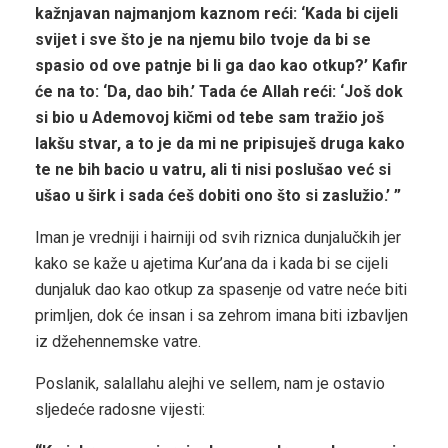
kažnjavan najmanjom kaznom reći: ‘Kada bi cijeli
svijet i sve što je na njemu bilo tvoje da bi se
spasio od ove patnje bi li ga dao kao otkup?’ Kafir
će na to: ‘Da, dao bih.’ Tada će Allah reći: ‘Još dok
si bio u Ademovoj kičmi od tebe sam tražio još
lakšu stvar, a to je da mi ne pripisuješ druga kako
te ne bih bacio u vatru, ali ti nisi poslušao već si
ušao u širk i sada ćeš dobiti ono što si zaslužio.’ ”
Iman je vredniji i hairniji od svih riznica dunjalučkih jer
kako se kaže u ajetima Kur’ana da i kada bi se cijeli
dunjaluk dao kao otkup za spasenje od vatre neće biti
primljen, dok će insan i sa zehrom imana biti izbavljen
iz džehennemske vatre.
Poslanik, salallahu alejhi ve sellem, nam je ostavio
sljedeće radosne vijesti: