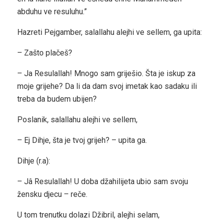
abduhu ve resuluhu.”
Hazreti Pejgamber, salallahu alejhi ve sellem, ga upita:
– Zašto plačeš?
– Ja Resulallah! Mnogo sam griješio. Šta je iskup za
moje grijehe? Da li da dam svoj imetak kao sadaku ili
treba da budem ubijen?
Poslanik, salallahu alejhi ve sellem,
– Ej Dihje, šta je tvoj grijeh? – upita ga.
Dihje (r.a):
– Jâ Resulallah! U doba džahilijeta ubio sam svoju
žensku djecu – reče.
U tom trenutku dolazi Džibril, alejhi selam,