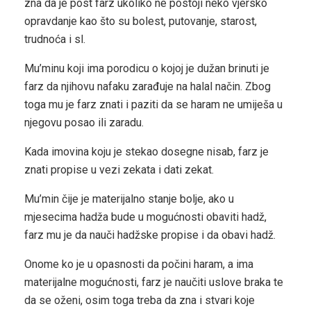
zna da je post farz ukoliko ne postoji neko vjersko
opravdanje kao što su bolest, putovanje, starost,
trudnoća i sl.
Mu’minu koji ima porodicu o kojoj je dužan brinuti je
farz da njihovu nafaku zarađuje na halal način. Zbog
toga mu je farz znati i paziti da se haram ne umiješa u
njegovu posao ili zaradu.
Kada imovina koju je stekao dosegne nisab, farz je
znati propise u vezi zekata i dati zekat.
Mu’min čije je materijalno stanje bolje, ako u
mjesecima hadža bude u mogućnosti obaviti hadž,
farz mu je da nauči hadžske propise i da obavi hadž.
Onome ko je u opasnosti da počini haram, a ima
materijalne mogućnosti, farz je naučiti uslove braka te
da se oženi, osim toga treba da zna i stvari koje