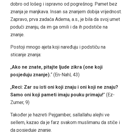
dobro od lošeg i ispravno od pogrešnog. Pamet bez
znanja je manjkava. Insan sa znanjem dobija vrijednost.
Zapravo, prva zadaća Adema, a.s., je bila da svoj umet
poduči znanju, da im ga omili i da ih podstiče na
znanje.
Postoji mnogo ajeta koji naređuju i podstiču na
sticanje znanja:
„
Ako ne znate, pitajte ljude zikra (one koji
posjeduju znanje).
“ (En-Nahl, 43)
„
Reci: Zar su isti oni koji znaju i oni koji ne znaju?
Samo oni koji pameti imaju pouku primaju!
” (Ez-
Zumer, 9)
Također je hazreti Pejgamber, sallallahu alejhi ve
sellem, kazao da je farz svakom muslimanu da stiče i
da posjeduje znanje.