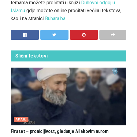
temama možete pročitati u knjizi
Duhovni odgoj u
Islamu
gdje možete online pročitati većinu tekstova,
kao i na stranici
Buhara.ba
Slični
tekstovi
AKAID
Firaset – pronicljivost, gledanje Allahovim nurom