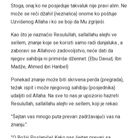
Stoga, onaj ko ne posjeduje takvaluk nije pravi alim. Ne
može se reči džahil (neznalica) onome ko poštuje
Uzvišenog Allaha i ko se boji da Mu zgriješi.
Kao što je naznačio Resulullah, sallallahu alejhi ve
sellem, znanje koje se koristi samo radi dunjaluka , a
zaboravi se Allahovo zadovoljstvo, neće dati da
njegov sahibija ni primiriše džennet. (Ebu Davud, Ibn
Madže, Ahmed ibn Hanbel)
Ponekad znanje može biti skrivena perda (pregrada),
težak ispit i može njegovog sahibiju (posjednika)
udaljiti od Allaha. Na sve to nas je upozorio hazreti
Resulullah, sallallahu alejhi ve sellem, koji je rekao:
”Šejtan vas mnogo puta prevari zadržavajući vas na
znanju.”
”O Božiji Poslaniče! Kako nas šejtan prevari sa