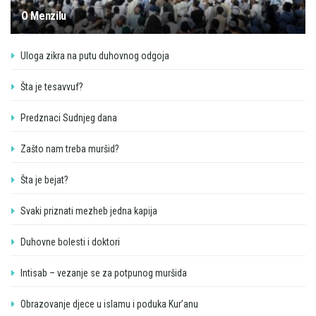
O Menzilu
Uloga zikra na putu duhovnog odgoja
Šta je tesavvuf?
Predznaci Sudnjeg dana
Zašto nam treba muršid?
Šta je bejat?
Svaki priznati mezheb jedna kapija
Duhovne bolesti i doktori
Intisab – vezanje se za potpunog muršida
Obrazovanje djece u islamu i poduka Kur’anu