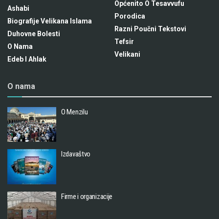
Općenito O Tesavvufu
Ashabi
Porodica
Biografije Velikana Islama
Razni Poučni Tekstovi
Duhovne Bolesti
Tefsir
O Nama
Velikani
Edeb I Ahlak
O nama
O Menzilu
Izdavaštvo
Firme i organizacije