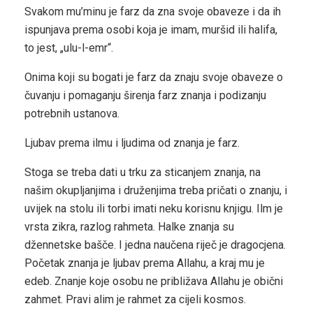
Svakom mu’minu je farz da zna svoje obaveze i da ih
ispunjava prema osobi koja je imam, muršid ili halifa,
to jest, „ulu-l-emr“.
Onima koji su bogati je farz da znaju svoje obaveze o
čuvanju i pomaganju širenja farz znanja i podizanju
potrebnih ustanova.
Ljubav prema ilmu i ljudima od znanja je farz.
Stoga se treba dati u trku za sticanjem znanja, na
našim okupljanjima i druženjima treba pričati o znanju, i
uvijek na stolu ili torbi imati neku korisnu knjigu. Ilm je
vrsta zikra, razlog rahmeta. Halke znanja su
džennetske bašče. I jedna naučena riječ je dragocjena.
Početak znanja je ljubav prema Allahu, a kraj mu je
edeb. Znanje koje osobu ne približava Allahu je obični
zahmet. Pravi alim je rahmet za cijeli kosmos.