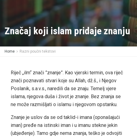
Značaj koji islam pridaje znanju
Home
Razni poučni tekstovi
Riječ „ilm“ znači ”znanje”. Kao vjerski termin, ova riječ
znači poznavati stvari koje su Allah, dž.š., i Njegov
Poslanik, s.a.v.s., naredili da se znaju. Temelj vjere
islama, njegova duša i život je znanje. Bez znanja se
ne može razmišljati o islamu i njegovom opstanku.
Znanje je uslov da se od taklid-i imana (oponašajući
iman) pređe na istinski iman i u imanu stekne jekin
(ubjeđenje). Tamo gdje nema znanja, teško je odvojiti