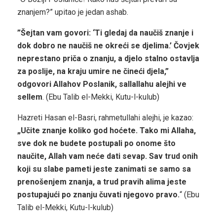
znanjem?” upitao je jedan ashab.
”Šejtan vam govori: ‘Ti gledaj da naučiš znanje i
dok dobro ne naučiš ne okreći se djelima.’ Čovjek
neprestano priča o znanju, a djelo stalno ostavlja
za poslije, na kraju umire ne čineći djela,”
odgovori Allahov Poslanik, sallallahu alejhi ve
sellem
. (Ebu Talib el-Mekki, Kutu-l-kulub)
Hazreti Hasan el-Basri, rahmetullahi alejhi, je kazao:
„Učite znanje koliko god hoćete. Tako mi Allaha,
sve dok ne budete postupali po onome što
naučite, Allah vam neće dati sevap. Sav trud onih
koji su slabe pameti jeste zanimati se samo sa
prenošenjem znanja, a trud pravih alima jeste
postupajući po znanju čuvati njegovo pravo.
“ (Ebu
Talib el-Mekki, Kutu-l-kulub)