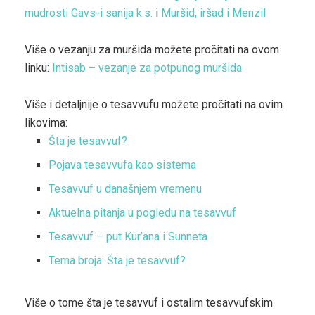
mudrosti Gavs-i sanija k.s.
i
Muršid, iršad i Menzil
Više o vezanju za muršida možete pročitati na ovom
linku:
Intisab – vezanje za potpunog muršida
Više i detaljnije o tesavvufu možete pročitati na ovim
likovima:
Šta je tesavvuf?
Pojava tesavvufa kao sistema
Tesavvuf u današnjem vremenu
Aktuelna pitanja u pogledu na tesavvuf
Tesavvuf – put Kur’ana i Sunneta
Tema broja: Šta je tesavvuf?
Više o tome šta je tesavvuf i ostalim tesavvufskim