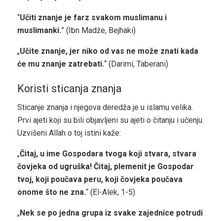
“
Učiti znanje je farz svakom muslimanu i
muslimanki.
” (Ibn Madže, Bejhaki)
„
Učite znanje, jer niko od vas ne može znati kada
će mu znanje zatrebati.
“ (Darimi, Taberani)
Koristi sticanja znanja
Sticanje znanja i njegova deredža je u islamu velika.
Prvi ajeti koji su bili objavljeni su ajeti o čitanju i učenju.
Uzvišeni Allah o toj istini kaže:
„
Čitaj, u ime Gospodara tvoga koji stvara, stvara
čovjeka od ugruška! Čitaj, plemenit je Gospodar
tvoj, koji poučava peru, koji čovjeka poučava
onome što ne zna.
“ (El-Alek, 1-5)
„
Nek se po jedna grupa iz svake zajednice potrudi