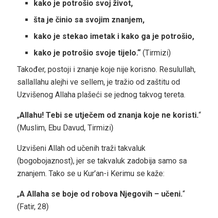
kako je potrošio svoj život,
šta je činio sa svojim znanjem,
kako je stekao imetak i kako ga je potrošio,
kako je potrošio svoje tijelo.“
(Tirmizi)
Također, postoji i znanje koje nije korisno. Resulullah,
sallallahu alejhi ve sellem, je tražio od zaštitu od
Uzvišenog Allaha plašeći se jednog takvog tereta.
„
Allahu! Tebi se utječem od znanja koje ne koristi.
“
(Muslim, Ebu Davud, Tirmizi)
Uzvišeni Allah od učenih traži takvaluk
(bogobojaznost), jer se takvaluk zadobija samo sa
znanjem. Tako se u Kur’an-i Kerimu se kaže:
„
A Allaha se boje od robova Njegovih – učeni.
“
(Fatir, 28)