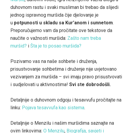
duhovnom rastu i svaki musliman bi trebao da slijedi
jednog ispravnog muršida čije djelovanje je
u
potpunosti u skladu sa Kur’anom i sunnetom
.
Preporučujemo vam da pročitate ove tekstove da
naučite o važnosti muršida:
Zašto nam treba
muršid?
i
Šta je to posao muršida?
Pozivamo vas na naše sohbete i druženja,
prisustvovanje sohbetima i druženje nije uvjetovano
vezivanjem za muršida – svi imaju pravo prisustvovati
i sudjelovati u aktivnostima!
Svi ste dobrodošli.
Detaljnije o duhovnom odgoju i tesavvufu pročitajte na
linku:
Pojava tesavvufa kao sistema
.
Detaljnije o Menzilu i našim muršidima saznajte na
ovim linkovima:
O Menzilu
,
Biografija, savjeti i