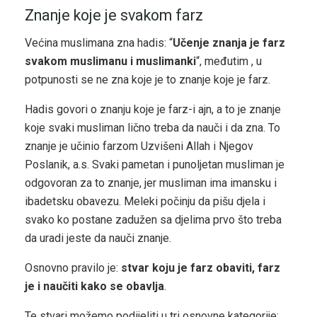
Znanje koje je svakom farz
Većina muslimana zna hadis: “
Učenje znanja je farz
svakom muslimanu i muslimanki
“, međutim , u
potpunosti se ne zna koje je to znanje koje je farz.
Hadis govori o znanju koje je farz-i ajn, a to je znanje
koje svaki musliman lično treba da nauči i da zna. To
znanje je učinio farzom Uzvišeni Allah i Njegov
Poslanik, a.s. Svaki pametan i punoljetan musliman je
odgovoran za to znanje, jer musliman ima imansku i
ibadetsku obavezu. Meleki počinju da pišu djela i
svako ko postane zadužen sa djelima prvo što treba
da uradi jeste da nauči znanje.
Osnovno pravilo je:
stvar koju je farz obaviti, farz
je i naučiti kako se obavlja
.
Te stvari možemo podijeliti u tri osnovne kategorije: