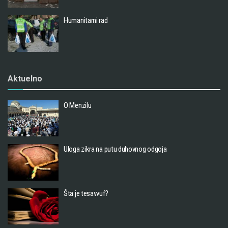
Humanitarni rad
Aktuelno
O Menzilu
Uloga zikra na putu duhovnog odgoja
Šta je tesavvuf?