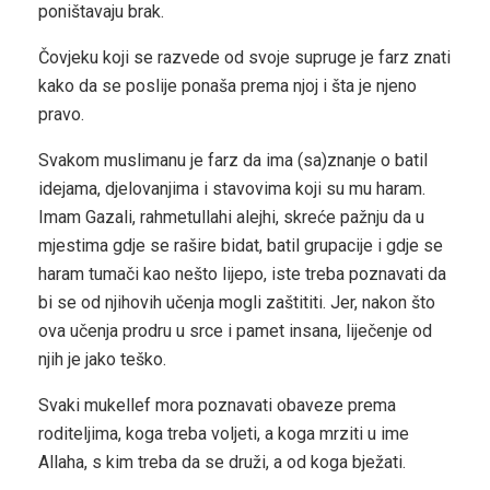
poništavaju brak.
Čovjeku koji se razvede od svoje supruge je farz znati
kako da se poslije ponaša prema njoj i šta je njeno
pravo.
Svakom muslimanu je farz da ima (sa)znanje o batil
idejama, djelovanjima i stavovima koji su mu haram.
Imam Gazali, rahmetullahi alejhi, skreće pažnju da u
mjestima gdje se rašire bidat, batil grupacije i gdje se
haram tumači kao nešto lijepo, iste treba poznavati da
bi se od njihovih učenja mogli zaštititi. Jer, nakon što
ova učenja prodru u srce i pamet insana, liječenje od
njih je jako teško.
Svaki mukellef mora poznavati obaveze prema
roditeljima, koga treba voljeti, a koga mrziti u ime
Allaha, s kim treba da se druži, a od koga bježati.