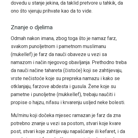
dovedu u stanje jekina, da taklid pretvore u tahkik, da
ono što vjeruju prihvate kao da to vide.
Znanje o djelima
Odmah nakon imana, zbog toga što je namaz farz,
svakom punoljetnom i pametnom muslimanu
(mukellef) je farz da nauči obaveze u vezi sa
namazom i način njegovog obavljanja. Prethodno treba
da nauči načine tahareta (čistoće) koji se zahtijevaju,
vrste nečistoće koje su prepreka namazu i kako se
otklanjaju, farzove abdesta i gusula. Žene koje su
pametne i punoljetne (mukkellef), trebaju naučiti i
propise o hajzu, nifasu i krvarenju usljed neke bolesti.
Mu’minu koji dočeka mjesec ramazan je farz da zna
potrebno znanje u vezi sa postom, stvari koje kvare
post, stvari koje zahtijevaju napašćanje ili kefaret, i da