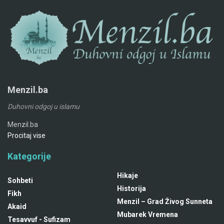
Menzil.ba
Duhovni odgoj u islamu
Menzil.ba
Procitaj vise
Kategorije
Hikaje
Sohbeti
Historija
Fikh
Menzil – Grad Živog Sunneta
Akaid
Mubarek Vremena
Tesavvuf - Sufizam