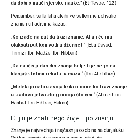
da dobro nauči vjerske nauke.
“ (Et-Tevbe, 122)
Pejgamber, sallallahu alejhi ve sellem, je pohvalio
znanje i u hadisima kazao:
„
Ko izađe na put da traži znanje, Allah će mu
olakšati put koji vodi u džennet.
” (Ebu Davud,
Tirmizi, Ibn Madže, Ibn Hibban)
„
Da naučiš jedan dio znanja bolje ti je nego da
klanjaš stotinu rekata namaza.
“ (Ibn Abdulber)
„Meleki prostiru svoja krila onome ko traži znanje
iz zadovoljstva zbog onoga što čini.
“ (Ahmed ibn
Hanbel, Ibn Hibban, Hakim)
Cilj nije znati nego živjeti po znanju
Znanje je najvrednija i najčasnija osobina na dunjaluku.