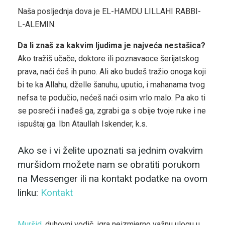
Naša posljednja dova je EL-HAMDU LILLAHI RABBI-
L-ALEMIN.
Da li znaš za kakvim ljudima je najveća nestašica?
Ako tražiš učače, doktore ili poznavaoce šerijatskog
prava, naći ćeš ih puno. Ali ako budeš tražio onoga koji
bi te ka Allahu, dželle šanuhu, uputio, i mahanama tvog
nefsa te podučio, nećeš naći osim vrlo malo. Pa ako ti
se posreći i nađeš ga, zgrabi ga s obije tvoje ruke i ne
ispuštaj ga. Ibn Ataullah Iskender, k.s.
Ako se i vi želite upoznati sa jednim ovakvim
muršidom možete nam se obratiti porukom
na Messenger ili na kontakt podatke na ovom
linku:
Kontakt
Muršid
, duhovni vodič, igra neizmjerno važnu ulogu u