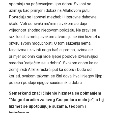
spominju sa poštovanjem i po dobru. Svi oni se
uzimaju kao primjer i dokaz na Allahovom putu.
Potvrđuju se ispravni mezhebi i ispravne duhovne
škole. Voli se svaki mu’min i svakom se daje
vrijednost shodno njegovom položaju. Ne pravi se
razlika u hizmetu, svakom stvorenju se čini hizmet u
okviru svojih mogućnosti. U tom služenju nema
fanatizma i zavisti nego baš suprotno, uzima se
primjer od onih koji rade lijepe poslove izvršavajući
naredbu “natječite se u dobru”. Svakom onom ko na
zemlji radi Allaha raskrči put ka dobru i bude od
koristi, svakom takvom se čini dova, hvali njegov lijepi
posao i postaje njegov saučesnik u dobru.
Semerkand znači činjenje hizmeta sa poimanjem
“šta god uradim za svog Gospodara malo je”, a taj
hizmet se upotpunjuje suzama, teobom i
istigfarom.