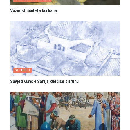
Važnost ibadeta kurbana
SOHBETI
Savjeti Gavs-i Sanija kuddise sirruhu