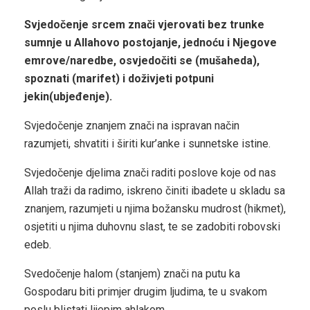
Svjedočenje srcem znači vjerovati bez trunke
sumnje u Allahovo postojanje, jednoću i Njegove
emrove/naredbe, osvjedočiti se (mušaheda),
spoznati (marifet) i doživjeti potpuni
jekin(ubjeđenje).
Svjedočenje znanjem znači na ispravan način
razumjeti, shvatiti i širiti kur’anke i sunnetske istine.
Svjedočenje djelima znači raditi poslove koje od nas
Allah traži da radimo, iskreno činiti ibadete u skladu sa
znanjem, razumjeti u njima božansku mudrost (hikmet),
osjetiti u njima duhovnu slast, te se zadobiti robovski
edeb.
Svedočenje halom (stanjem) znači na putu ka
Gospodaru biti primjer drugim ljudima, te u svakom
poslu blistati lijepim ahlakom.