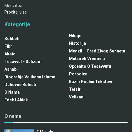
Menzil.ba
Procitaj vise
Kategorije
Hikaje
Sohbeti
Historija
Fikh
Menzil – Grad Živog Sunneta
Akaid
Mubarek Vremena
Tesavvuf - Sufizam
Općenito O Tesavvufu
Ashabi
Porodica
Biografije Velikana Islama
Razni Poučni Tekstovi
Duhovne Bolesti
Tefsir
O Nama
Velikani
Edeb I Ahlak
O nama
O Menzilu