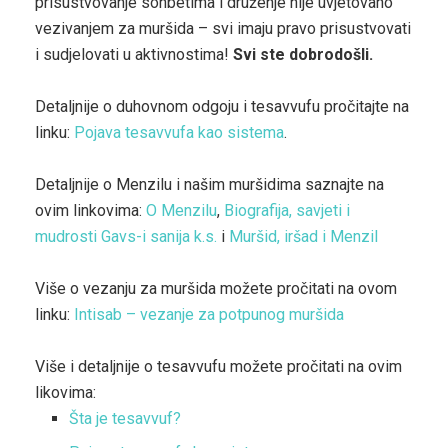
prisustvovanje sohbetima i druženje nije uvjetovano
vezivanjem za muršida – svi imaju pravo prisustvovati
i sudjelovati u aktivnostima!
Svi ste dobrodošli.
Detaljnije o duhovnom odgoju i tesavvufu pročitajte na
linku:
Pojava tesavvufa kao sistema
.
Detaljnije o Menzilu i našim muršidima saznajte na
ovim linkovima:
O Menzilu
,
Biografija, savjeti i
mudrosti Gavs-i sanija k.s.
i
Muršid, iršad i Menzil
Više o vezanju za muršida možete pročitati na ovom
linku:
Intisab – vezanje za potpunog muršida
Više i detaljnije o tesavvufu možete pročitati na ovim
likovima:
Šta je tesavvuf?