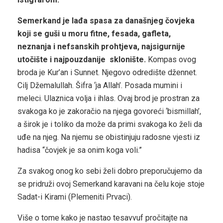
Semerkand je lađa spasa za današnjeg čovjeka
koji se guši u moru fitne, fesada, gafleta,
neznanja i nefsanskih prohtjeva, najsigurnije
utočište i najpouzdanije sklonište.
Kompas ovog
broda je Kur’an i Sunnet. Njegovo odredište džennet.
Cilj Džemalullah. Šifra ‘ja Allah’. Posada mumini i
meleci. Ulaznica volja i ihlas. Ovaj brod je prostran za
svakoga ko je zakoračio na njega govoreći ‘bismillah’,
a širok je i toliko da može da primi svakoga ko želi da
uđe na njeg. Na njemu se obistinjuju radosne vjesti iz
hadisa “čovjek je sa onim koga voli.”
Za svakog onog ko sebi želi dobro preporučujemo da
se pridruži ovoj Semerkand karavani na čelu koje stoje
Sadat-i Kirami (Plemeniti Prvaci).
Više o tome kako je nastao tesavvuf pročitajte na