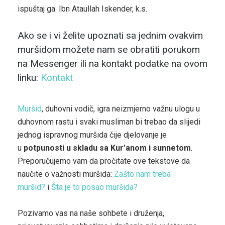
ispuštaj ga. Ibn Ataullah Iskender, k.s.
Ako se i vi želite upoznati sa jednim ovakvim
muršidom možete nam se obratiti porukom
na Messenger ili na kontakt podatke na ovom
linku:
Kontakt
Muršid
, duhovni vodič, igra neizmjerno važnu ulogu u
duhovnom rastu i svaki musliman bi trebao da slijedi
jednog ispravnog muršida čije djelovanje je
u
potpunosti u skladu sa Kur’anom i sunnetom
.
Preporučujemo vam da pročitate ove tekstove da
naučite o važnosti muršida:
Zašto nam treba
muršid?
i
Šta je to posao muršida?
Pozivamo vas na naše sohbete i druženja,