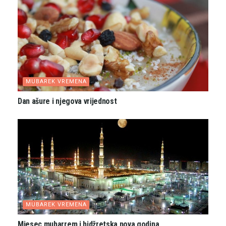
MUBAREK VREMENA
Dan ašure i njegova vrijednost
MUBAREK VREMENA
Mjesec muharrem i hidžretska nova godina