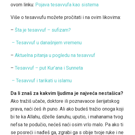
ovom linku:
Pojava tesavvufa kao sistema
Više o tesavvufu možete pročitati i na ovim likovima:
–
Šta je tesavvuf – sufizam?
–
Tesavvuf u današnjem vremenu
–
Aktuelna pitanja u pogledu na tesavvuf
–
Tesavvuf – put Kur’ana i Sunneta
– Tesavvuf i tarikati u islamu
Da li znaš za kakvim ljudima je najveća nestašica?
Ako tražiš učače, doktore ili poznavaoce šerijatskog
prava, naći ćeš ih puno. Ali ako budeš tražio onoga koji
bi te ka Allahu, dželle šanuhu, uputio, i mahanama tvog
nefsa te podučio, nećeš naći osim vrlo malo. Pa ako ti
se posreći i nađeš ga, zgrabi ga s obije tvoje ruke i ne