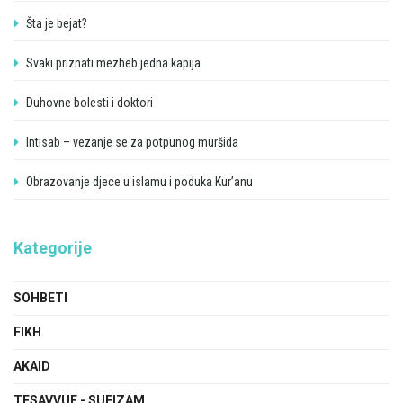
Šta je bejat?
Svaki priznati mezheb jedna kapija
Duhovne bolesti i doktori
Intisab – vezanje se za potpunog muršida
Obrazovanje djece u islamu i poduka Kur’anu
Kategorije
SOHBETI
FIKH
AKAID
TESAVVUF - SUFIZAM