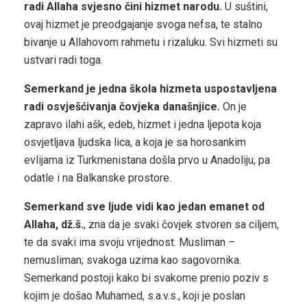
radi Allaha svjesno čini hizmet narodu.
U suštini,
ovaj hizmet je preodgajanje svoga nefsa, te stalno
bivanje u Allahovom rahmetu i rizaluku. Svi hizmeti su
ustvari radi toga.
Semerkand je jedna škola hizmeta uspostavljena
radi osvješćivanja čovjeka današnjice.
On je
zapravo ilahi ašk, edeb, hizmet i jedna ljepota koja
osvjetljava ljudska lica, a koja je sa horosankim
evlijama iz Turkmenistana došla prvo u Anadoliju, pa
odatle i na Balkanske prostore.
Semerkand sve ljude vidi kao jedan emanet od
Allaha, dž.š.
, zna da je svaki čovjek stvoren sa ciljem,
te da svaki ima svoju vrijednost. Musliman –
nemusliman; svakoga uzima kao sagovornika.
Semerkand postoji kako bi svakome prenio poziv s
kojim je došao Muhamed, s.a.v.s., koji je poslan