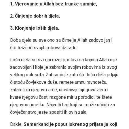
1. Vjerovanje u Allah bez trunke sumnje,
2. Činjenje dobrih djela,
3. Klonjenje loših djela.
Doba djela su sve ono sa čime je Allah zadovoljan i
što traži od svojih robova da rade.
Loša djela su svi oni ružni poslovi sa kojima Allah nije
zadovoljan i koje je zabranio svojim robovima iz svog
velikog milosrđa. Zabranio je zato što loša djela prljaju
čistoću čovjekove duše, remete umnu ravnotežu,
zatamljuju njegovo srce, uništavaju njegovu vjeru i
kvare njegovu čast, razgone mir u porodici, te štete
njegovom imetku. Najveći hajr koji se može učiniti za
čovječanstvo jeste spasiti ih ovih zala.
Dakle,
Semerkand je poput iskrenog prijatelja koji