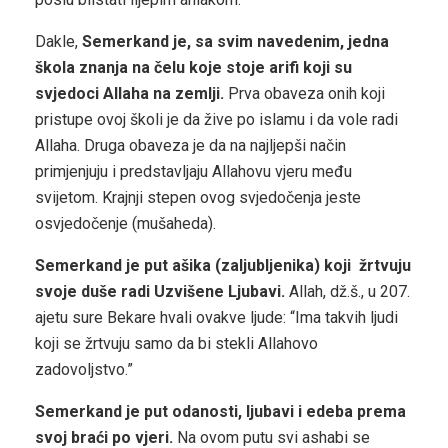
Dakle,
Semerkand je, sa svim navedenim, jedna
škola znanja na čelu koje stoje arifi koji su
svjedoci Allaha na zemlji.
Prva obaveza onih koji
pristupe ovoj školi je da žive po islamu i da vole radi
Allaha. Druga obaveza je da na najljepši način
primjenjuju i predstavljaju Allahovu vjeru među
svijetom. Krajnji stepen ovog svjedočenja jeste
osvjedočenje (mušaheda).
Semerkand je put ašika (zaljubljenika) koji žrtvuju
svoje duše radi Uzvišene Ljubavi.
Allah, dž.š., u 207.
ajetu sure Bekare hvali ovakve ljude: “Ima takvih ljudi
koji se žrtvuju samo da bi stekli Allahovo
zadovoljstvo.”
Semerkand je put odanosti, ljubavi i edeba prema
svoj braći po vjeri.
Na ovom putu svi ashabi se