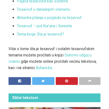
Pojava tesavvufa kao sistema
Tesavvuf u današnjem vremenu
Aktuelna pitanja u pogledu na tesavvuf
Tesavvuf – put Kur’ana i Sunneta
Tema broja: Šta je tesavvuf?
Više o tome šta je tesavvuf i ostalim tesavvufskim
temama možete pročitati u knjizi
Duhovni odgoj u
Islamu
gdje možete online pročitati većinu tekstova,
kao i na stranici
Buhara.ba
Slični
tekstovi