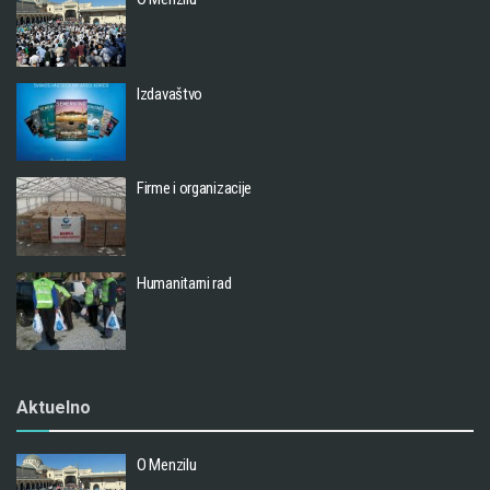
Izdavaštvo
Firme i organizacije
Humanitarni rad
Aktuelno
O Menzilu