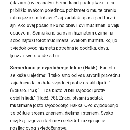
čitavom čovječanstvu. Semerkand postoji kako bi se
približio svakom pojedincu, pohizmetio mu, te prenio
istinu jezikom ljubavi. Ovaj zadatak spada pod farz-i
ajn. Ako ovaj posao niko ne obavi, svi muslimani bivaju
odgovorni. Semerkand sa ovim hizmetom uzima na
sebe najteži teret muslimana. Svakom mu’minu koji je
svjedok ovog hizmeta potrebna je podrška, dova,
ljubav i sve što ide s tim.
Semerkand je svjedočenje Istine (Hakk).
Kao što
se kaže u ajetima: “I tako smo od vas stvorili pravednu
zajednicu da budete svjedoci protiv ostalih ljudi…”
(Bekare,143); “… i da biste vi bili svjedoci protiv
ostalih ljudi.” (Hadž, 78). Znači, stvarni zadatak
muslimana jeste svjedočenje Hakka. Ovo svjedočenje
se očituje srcem, znanjem, djelima i stanjem. Svako
onaj koji izgovori kelime-i šehadet i uzvjeruje je
nosilac ovog svjedočanstva.