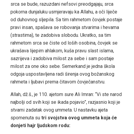
srca se bude, razuzdani nefsovi preodgajaju, srca
pokorna dunjaluku usmjeravaju ka Allahu, a oči liječe
od duhovnog sljepila. Sa tim rahmetom čovjek postaje
pravi insan, spašava se robovanja stvarima i hevama
(strastima), te zadobiva slobodu. Ukratko, sa tim
rahmetom srca se čiste od loših osobina, čovjek se
ukrašava lijepim ahlakom, kuša pravu slast islama,
sazrijeva i zadobiva milost za sebe i sam postaje
milost za one oko sebe. Semerkand je jedna škola
odgoja uspostavljena radi širenja ovog božanskog
rahmeta i ljubavi prema čitavom čovječanstvu.
Allah, dž.š., je 110. ajetom sure Ali Imran: “Vi ste narod
najbolji od svih koji se ikada pojavio”, razjasnio koji je
stvarni zadatak ovog ummeta. U nastavku ajeta
spomenuta su
tri svojstva ovog ummeta koja će
donjeti hajr ljudskom rodu: