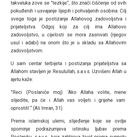
takvaluka zove se ”tezkije”, što znači čiščenje od svih
pokuđenih i usvajanje lijepih i pohvaljenih osobina. Cilj
svega toga je postizanje Allahovog zadovoljstva i
prijateljstva. Odgoj koji za cilj ima Allahovo
zadovoljstvo, u cijelosti se mora zasnivati (njegov
usul i adabi) na onom što je u skladu sa Allahovim
zadovoljstvom.
U sam centar terbijeta i postizanja prijateljstva sa
Allahom stavljen je Resulullah, s.a.v.s. Uzvišeni Allah u
ajetu kaže:
”Reci (Poslaniče moj): ‘Ako Allaha volite, mene
slijedite, pa će i Allah vas voljeti i grijehe vam
oprostiti’.“ (Ali Imran, 31)
Prema islamskoj ulemi, slijeđenje koje se ovdje
spominje podrazumjeva istinsku ljubav prema
Poslaniku, s.a.v.s., koja zahtijeva život prema sunnetu