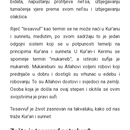
bidata, napuštanju prohtjeva nefsa, izbjegavanju
tumačenja vjere prema svom nefsu i izbjegavanju
olakšica.
Riječ ”tesavvuf” kao termin se ne može naći u Kur’anu
i sunnetu, međutim, po svom sadržaju to je jedan
odgojni sistem koji se u potpunosti temelji na
principima Kur’ana i sunneta. U Kur’an-i Kerimu se
spominje termin ”mukarreb”, a istinski sufija je
mukarreb. Mukarebuni su Allahovi voljeni robovi koji
prednjače u dobru i dostigli su vrhunac u edebu i
robovanju. To su Allahovi dostovi i svjedoci na zemlji.
Osoba koja je došla na ovaj stepen i okitila se ovim
svojstvima je pravi sufi.
Tesavvuf je život zasnovan na takvaluku, kako od nas
traže Kur’an i sunnet.