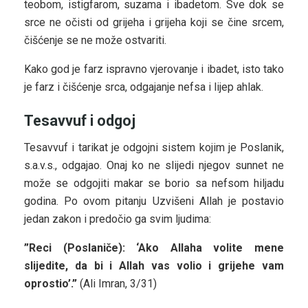
teobom, istigfarom, suzama i ibadetom. Sve dok se
srce ne očisti od grijeha i grijeha koji se čine srcem,
čišćenje se ne može ostvariti.
Kako god je farz ispravno vjerovanje i ibadet, isto tako
je farz i čišćenje srca, odgajanje nefsa i lijep ahlak.
Tesavvuf i odgoj
Tesavvuf i tarikat je odgojni sistem kojim je Poslanik,
s.a.v.s., odgajao. Onaj ko ne slijedi njegov sunnet ne
može se odgojiti makar se borio sa nefsom hiljadu
godina. Po ovom pitanju Uzvišeni Allah je postavio
jedan zakon i predočio ga svim ljudima:
”Reci (Poslaniče): ‘Ako Allaha volite mene
slijedite, da bi i Allah vas volio i grijehe vam
oprostio’.”
(Ali Imran, 3/31)