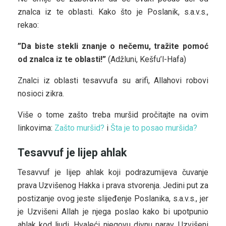
znalca iz te oblasti. Kako što je Poslanik, s.a.v.s.,
rekao:
”Da biste stekli znanje o nečemu, tražite pomoć
od znalca iz te oblasti!”
(Adžluni, Kešfu’l-Hafa)
Znalci iz oblasti tesavvufa su arifi, Allahovi robovi
nosioci zikra.
Više o tome zašto treba muršid pročitajte na ovim
linkovima:
Zašto muršid?
i
Šta je to posao muršida?
Tesavvuf je lijep ahlak
Tesavvuf je lijep ahlak koji podrazumijeva čuvanje
prava Uzvišenog Hakka i prava stvorenja. Jedini put za
postizanje ovog jeste slijeđenje Poslanika, s.a.v.s., jer
je Uzvišeni Allah je njega poslao kako bi upotpunio
ahlak kod ljudi. Hvaleći njegovu divnu narav, Uzvišeni