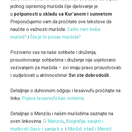
jednog ispravnog muršida čije djelovanje je
u
potpunosti u skladu sa Kur’anom i sunnetom
.
Preporučujemo vam da pročitate ove tekstove da
naučite o važnosti muršida:
Zašto nam treba
muršid?
i
Šta je to posao muršida?
Pozivamo vas na naše sohbete i druženja,
prisustvovanje sohbetima i druženje nije uvjetovano
vezivanjem za muršida – svi imaju pravo prisustvovati
i sudjelovati u aktivnostima!
Svi ste dobrodošli.
Detaljnije o duhovnom odgoju i tesavvufu pročitajte na
linku:
Pojava tesavvufa kao sistema
.
Detaljnije o Menzilu i našim muršidima saznajte na
ovim linkovima:
O Menzilu
,
Biografija, savjeti i
mudrosti Gavs-i sanija k.s.
i
Muršid, iršad i Menzil