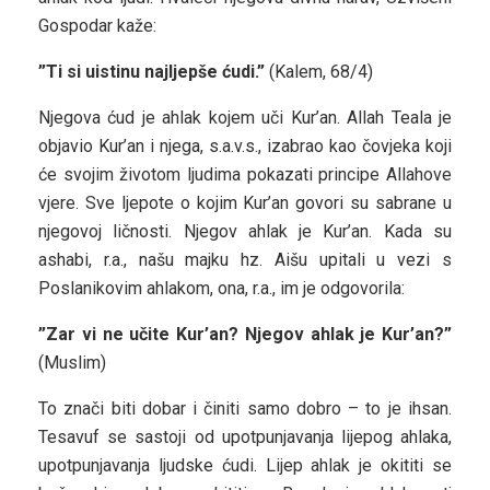
Gospodar kaže:
”Ti si uistinu najljepše ćudi.”
(Kalem, 68/4)
Njegova ćud je ahlak kojem uči Kur’an. Allah Teala je
objavio Kur’an i njega, s.a.v.s., izabrao kao čovjeka koji
će svojim životom ljudima pokazati principe Allahove
vjere. Sve ljepote o kojim Kur’an govori su sabrane u
njegovoj ličnosti. Njegov ahlak je Kur’an. Kada su
ashabi, r.a., našu majku hz. Aišu upitali u vezi s
Poslanikovim ahlakom, ona, r.a., im je odgovorila:
”Zar vi ne učite Kur’an? Njegov ahlak je Kur’an?”
(Muslim)
To znači biti dobar i činiti samo dobro – to je ihsan.
Tesavuf se sastoji od upotpunjavanja lijepog ahlaka,
upotpunjavanja ljudske ćudi. Lijep ahlak je okititi se