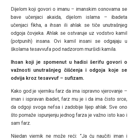
Dijelom koji govori o imanu – imanskim osnovama se
bave učenjaci akaida, dijelom islama – ibadeta
učenjaci fikha, a ihsan ili ahlak se tiče unutrašnjeg
odgoja čovjeka. Ahlak se ostvaruje uz vodstvo kamil
(potpunih) insana. Ovi kamil insani se odgajaju u
školama tesavvufa pod nadzorom muršidi kamila.
Ihsan koji je spomenut u hadisi šerifu govori o
važnosti unutrašnjeg čišćenja i odgoja koje se
odvija kroz tesavvuf – sufizam.
Kako god je vjerniku farz da ima ispravno vjerovanje –
iman i ispravan ibadet, farz mu je i da ima čisto srce,
da odgoji svoga nefsa i zadobije lijep ahlak. Sve ono
što pomaže ispunjenju jednog farza je važno isto kao i
sam farz.
Nijedan vjernik ne može reći: ”Ja ću naučiti iman i