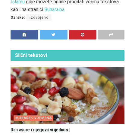
Islamu
gdje možete online pročitati većinu tekstova,
kao i na stranici
Buhara.ba
Oznake:
izdvojeno
Slični
tekstovi
MUBAREK VREMENA
Dan ašure i njegova vrijednost