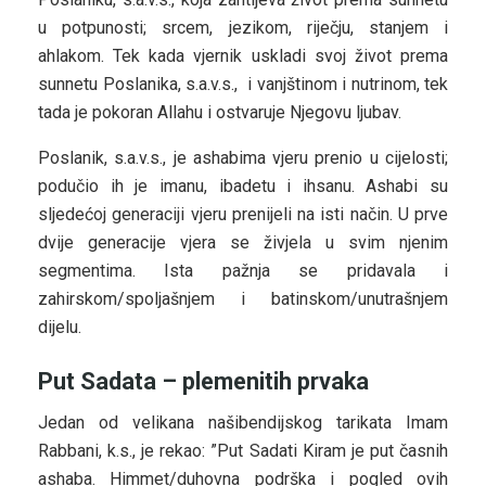
u potpunosti; srcem, jezikom, riječju, stanjem i
ahlakom. Tek kada vjernik uskladi svoj život prema
sunnetu Poslanika, s.a.v.s., i vanjštinom i nutrinom, tek
tada je pokoran Allahu i ostvaruje Njegovu ljubav.
Poslanik, s.a.v.s., je ashabima vjeru prenio u cijelosti;
podučio ih je imanu, ibadetu i ihsanu. Ashabi su
sljedećoj generaciji vjeru prenijeli na isti način. U prve
dvije generacije vjera se živjela u svim njenim
segmentima. Ista pažnja se pridavala i
zahirskom/spoljašnjem i batinskom/unutrašnjem
dijelu.
Put Sadata – plemenitih prvaka
Jedan od velikana našibendijskog tarikata Imam
Rabbani, k.s., je rekao: ”Put Sadati Kiram je put časnih
ashaba. Himmet/duhovna podrška i pogled ovih