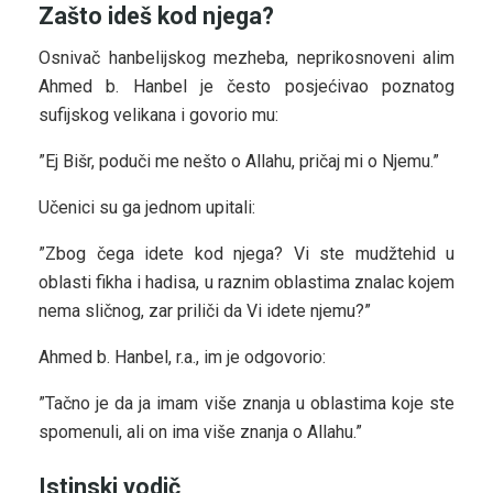
Zašto ideš kod njega?
Osnivač hanbelijskog mezheba, neprikosnoveni alim
Ahmed b. Hanbel je često posjećivao poznatog
sufijskog velikana i govorio mu:
”Ej Bišr, poduči me nešto o Allahu, pričaj mi o Njemu.”
Učenici su ga jednom upitali:
”Zbog čega idete kod njega? Vi ste mudžtehid u
oblasti fikha i hadisa, u raznim oblastima znalac kojem
nema sličnog, zar priliči da Vi idete njemu?”
Ahmed b. Hanbel, r.a., im je odgovorio:
”Tačno je da ja imam više znanja u oblastima koje ste
spomenuli, ali on ima više znanja o Allahu.”
Istinski vodič