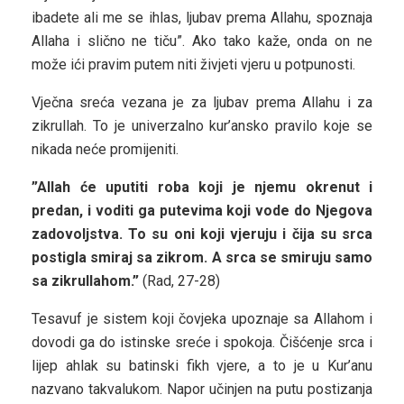
ibadete ali me se ihlas, ljubav prema Allahu, spoznaja
Allaha i slično ne tiču”. Ako tako kaže, onda on ne
može ići pravim putem niti živjeti vjeru u potpunosti.
Vječna sreća vezana je za ljubav prema Allahu i za
zikrullah. To je univerzalno kur’ansko pravilo koje se
nikada neće promijeniti.
”Allah će uputiti roba koji je njemu okrenut i
predan, i voditi ga putevima koji vode do Njegova
zadovoljstva. To su oni koji vjeruju i čija su srca
postigla smiraj sa zikrom. A srca se smiruju samo
sa zikrullahom.”
(Rad, 27-28)
Tesavuf je sistem koji čovjeka upoznaje sa Allahom i
dovodi ga do istinske sreće i spokoja. Čišćenje srca i
lijep ahlak su batinski fikh vjere, a to je u Kur’anu
nazvano takvalukom. Napor učinjen na putu postizanja