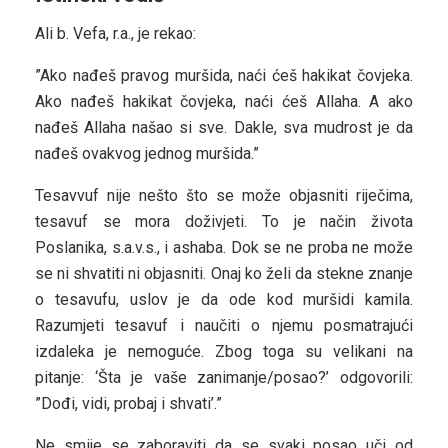
Ali b. Vefa, r.a., je rekao:
”Ako nađeš pravog muršida, naći ćeš hakikat čovjeka.
Ako nađeš hakikat čovjeka, naći ćeš Allaha. A ako
nađeš Allaha našao si sve. Dakle, sva mudrost je da
nađeš ovakvog jednog muršida.”
Tesavvuf nije nešto što se može objasniti riječima,
tesavuf se mora doživjeti. To je način života
Poslanika, s.a.v.s., i ashaba. Dok se ne proba ne može
se ni shvatiti ni objasniti. Onaj ko želi da stekne znanje
o tesavufu, uslov je da ode kod muršidi kamila.
Razumjeti tesavuf i naučiti o njemu posmatrajući
izdaleka je nemoguće. Zbog toga su velikani na
pitanje: ‘Šta je vaše zanimanje/posao?’ odgovorili:
”Dođi, vidi, probaj i shvati’.”
Ne smije se zaboraviti da se svaki posao uči od