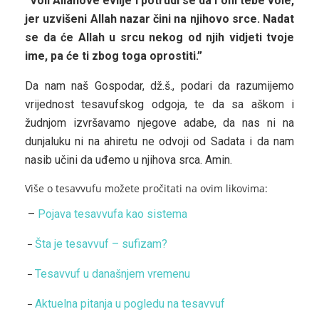
”Voli Allahove evlije i potrudi se da i oni tebe vole,
jer uzvišeni Allah nazar čini na njihovo srce. Nadat
se da će Allah u srcu nekog od njih vidjeti tvoje
ime, pa će ti zbog toga oprostiti.”
Da nam naš Gospodar, dž.š., podari da razumijemo
vrijednost tesavufskog odgoja, te da sa aškom i
žudnjom izvršavamo njegove adabe, da nas ni na
dunjaluku ni na ahiretu ne odvoji od Sadata i da nam
nasib učini da uđemo u njihova srca. Amin.
Više o tesavvufu možete pročitati na ovim likovima:
–
Pojava tesavvufa kao sistema
Šta je tesavvuf – sufizam?
–
Tesavvuf u današnjem vremenu
–
Aktuelna pitanja u pogledu na tesavvuf
–