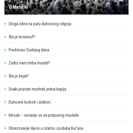
O Menzilu
Uloga zikra na putu duhovnog odgoja
Šta je tesavvuf?
Predznaci Sudnjeg dana
Zašto nam treba muršid?
Šta je bejat?
Svaki priznati mezheb jedna kapija
Duhovne bolesti i doktori
Intisab – vezanje se za potpunog muršida
Obrazovanje djece u islamu i poduka Kur’anu