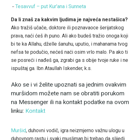
Tesavvuf – put Kur’ana i Sunneta
–
Da li znaš za kakvim ljudima je najveća nestašica?
Ako tražiš učače, doktore ili poznavaoce šerijatskog
prava, naći ćeš ih puno. Ali ako budeš tražio onoga koji
bi te ka Allahu, dželle šanuhu, uputio, i mahanama tvog
nefsa te podučio, nećeš naći osim vrlo malo. Pa ako ti
se posreći i nađeš ga, zgrabi ga s obije tvoje ruke i ne
ispuštaj ga. Ibn Ataullah Iskender, k.s.
Ako se i vi želite upoznati sa jednim ovakvim
muršidom možete nam se obratiti porukom
na Messenger ili na kontakt podatke na ovom
linku:
Kontakt
Muršid
, duhovni vodič, igra neizmjerno važnu ulogu u
duhovnom rastu i svaki musliman bi trebao da slijedi