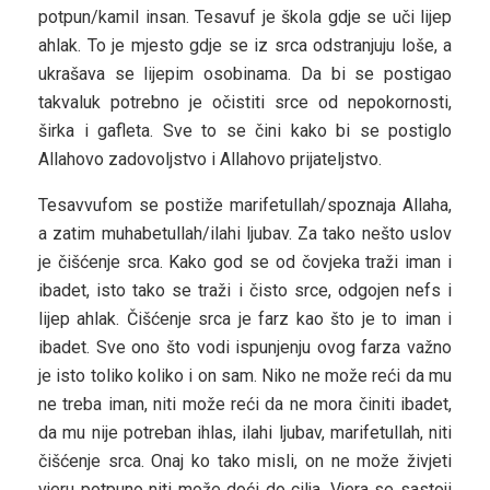
potpun/kamil insan. Tesavuf je škola gdje se uči lijep
ahlak. To je mjesto gdje se iz srca odstranjuju loše, a
ukrašava se lijepim osobinama. Da bi se postigao
takvaluk potrebno je očistiti srce od nepokornosti,
širka i gafleta. Sve to se čini kako bi se postiglo
Allahovo zadovoljstvo i Allahovo prijateljstvo.
Tesavvufom se postiže marifetullah/spoznaja Allaha,
a zatim muhabetullah/ilahi ljubav. Za tako nešto uslov
je čišćenje srca. Kako god se od čovjeka traži iman i
ibadet, isto tako se traži i čisto srce, odgojen nefs i
lijep ahlak. Čišćenje srca je farz kao što je to iman i
ibadet. Sve ono što vodi ispunjenju ovog farza važno
je isto toliko koliko i on sam. Niko ne može reći da mu
ne treba iman, niti može reći da ne mora činiti ibadet,
da mu nije potreban ihlas, ilahi ljubav, marifetullah, niti
čišćenje srca. Onaj ko tako misli, on ne može živjeti
vjeru potpuno niti može doći do cilja. Vjera se sastoji