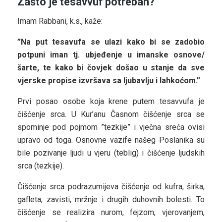
Zašto je tesavvuf potreban?
Imam Rabbani, k.s., kaže:
”Na put tesavufa se ulazi kako bi se zadobio
potpuni iman tj. ubjeđenje u imanske osnove/
šarte, te kako bi čovjek došao u stanje da sve
vjerske propise izvršava sa ljubavlju i lahkoćom.”
Prvi posao osobe koja krene putem tesavvufa je
čišćenje srca. U Kur’anu Časnom čišćenje srca se
spominje pod pojmom ”tezkije” i vječna sreća ovisi
upravo od toga. Osnovne vazife našeg Poslanika su
bile pozivanje ljudi u vjeru (teblig) i čišćenje ljudskih
srca (tezkije).
Čišćenje srca podrazumijeva čišćenje od kufra, širka,
gafleta, zavisti, mržnje i drugih duhovnih bolesti. To
čišćenje se realizira nurom, fejzom, vjerovanjem,