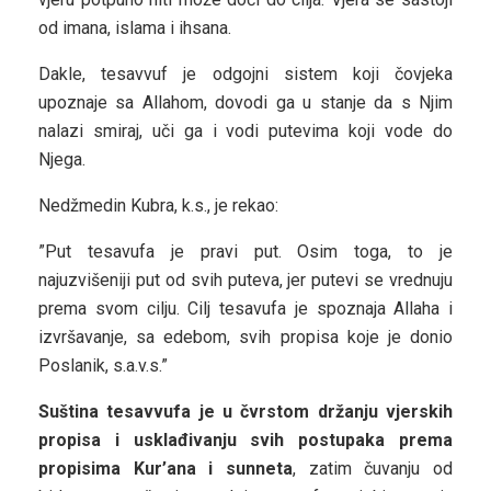
od imana, islama i ihsana.
Dakle, tesavvuf je odgojni sistem koji čovjeka
upoznaje sa Allahom, dovodi ga u stanje da s Njim
nalazi smiraj, uči ga i vodi putevima koji vode do
Njega.
Nedžmedin Kubra, k.s., je rekao:
”Put tesavufa je pravi put. Osim toga, to je
najuzvišeniji put od svih puteva, jer putevi se vrednuju
prema svom cilju. Cilj tesavufa je spoznaja Allaha i
izvršavanje, sa edebom, svih propisa koje je donio
Poslanik, s.a.v.s.”
Suština tesavvufa je u čvrstom držanju vjerskih
propisa i usklađivanju svih postupaka prema
propisima Kur’ana i sunneta
, zatim čuvanju od