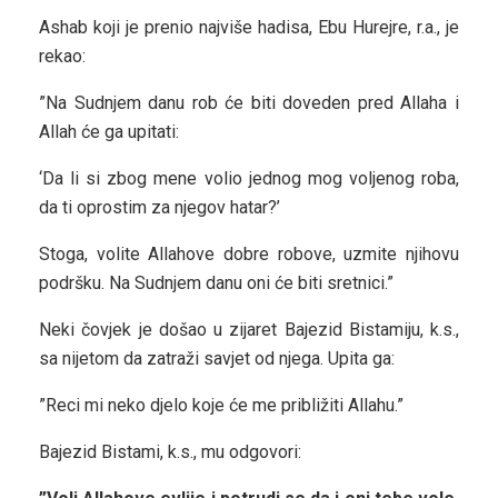
Ashab koji je prenio najviše hadisa, Ebu Hurejre, r.a., je
rekao:
”Na Sudnjem danu rob će biti doveden pred Allaha i
Allah će ga upitati:
‘Da li si zbog mene volio jednog mog voljenog roba,
da ti oprostim za njegov hatar?’
Stoga, volite Allahove dobre robove, uzmite njihovu
podršku. Na Sudnjem danu oni će biti sretnici.”
Neki čovjek je došao u zijaret Bajezid Bistamiju, k.s.,
sa nijetom da zatraži savjet od njega. Upita ga:
”Reci mi neko djelo koje će me približiti Allahu.”
Bajezid Bistami, k.s., mu odgovori: