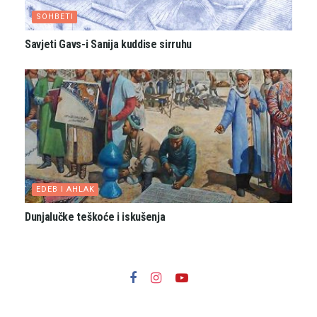
SOHBETI
Savjeti Gavs-i Sanija kuddise sirruhu
EDEB I AHLAK
Dunjalučke teškoće i iskušenja