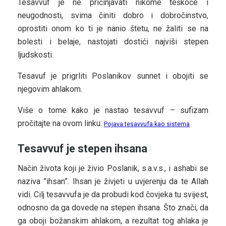
Tesavvuf je ne pričinjavati nikome teškoće i
neugodnosti, svima činiti dobro i dobročinstvo,
oprostiti onom ko ti je nanio štetu, ne žaliti se na
bolesti i belaje, nastojati dostići najviši stepen
ljudskosti.
Tesavuf je prigrliti Poslanikov sunnet i obojiti se
njegovim ahlakom.
Više o tome kako je nastao tesavvuf – sufizam
pročitajte na ovom linku:
Pojava tesavvufa kao sistema
Tesavvuf je stepen ihsana
Način života koji je živio Poslanik, s.a.v.s., i ashabi se
naziva ”ihsan”. Ihsan je živjeti u uvjerenju da te Allah
vidi. Cilj tesavvufa je da probudi kod čovjeka tu svijest,
odnosno da ga dovede na stepen ihsana. Što znači, da
ga oboji božanskim ahlakom, a rezultat tog ahlaka je