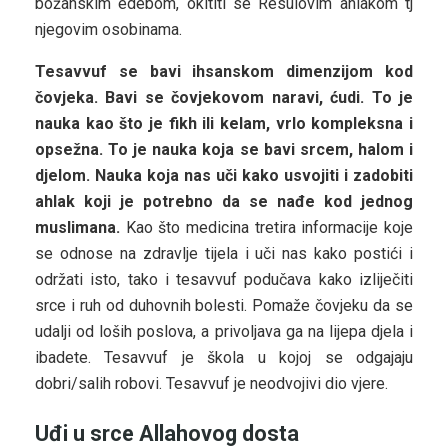
božanskim edebom, okititi se Resulovim ahlakom tj
njegovim osobinama.
Tesavvuf se bavi ihsanskom dimenzijom kod
čovjeka. Bavi se čovjekovom naravi, ćudi. To je
nauka kao što je fikh ili kelam, vrlo kompleksna i
opsežna. To je nauka koja se bavi srcem, halom i
djelom. Nauka koja nas uči kako usvojiti i zadobiti
ahlak koji je potrebno da se nađe kod jednog
muslimana.
Kao što medicina tretira informacije koje
se odnose na zdravlje tijela i uči nas kako postići i
održati isto, tako i tesavvuf podučava kako izliječiti
srce i ruh od duhovnih bolesti. Pomaže čovjeku da se
udalji od loših poslova, a privoljava ga na lijepa djela i
ibadete. Tesavvuf je škola u kojoj se odgajaju
dobri/salih robovi. Tesavvuf je neodvojivi dio vjere.
Uđi u srce Allahovog dosta