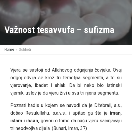
Važnost tesavvufa – sufizma
Home
Sohbeti
Vjera se sastoji od Allahovog odgajanja čovjeka. Ovaj
odgoj odvija se kroz tri temeljna segmenta, a to su
vjerovanje, ibadet i ahlak. Da bi neko bio istinski
vjernik, uslov je da vjeru živi u sva tri njena segmenta.
Poznati hadis u kojem se navodi da je Džebrail, a.s.,
došao Resulullahu, s.a.v.s., i upitao ga šta je
iman,
islam i ihsan,
govori o tome da našu vjeru sačinjavaju
tri neodvojiva dijela. (Buhari, Iman, 37)