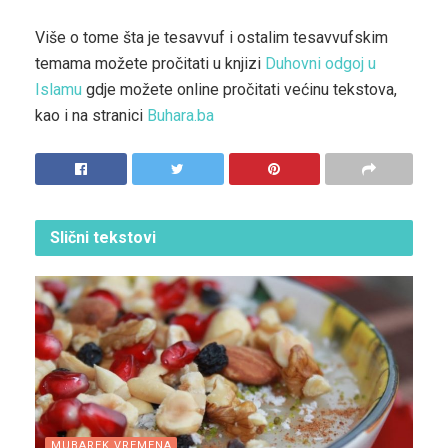
Više o tome šta je tesavvuf i ostalim tesavvufskim
temama možete pročitati u knjizi
Duhovni odgoj u
Islamu
gdje možete online pročitati većinu tekstova,
kao i na stranici
Buhara.ba
Slični
tekstovi
MUBAREK VREMENA