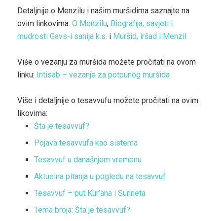
Detaljnije o Menzilu i našim muršidima saznajte na
ovim linkovima:
O Menzilu
,
Biografija, savjeti i
mudrosti Gavs-i sanija k.s.
i
Muršid, iršad i Menzil
Više o vezanju za muršida možete pročitati na ovom
linku:
Intisab – vezanje za potpunog muršida
Više i detaljnije o tesavvufu možete pročitati na ovim
likovima:
Šta je tesavvuf?
Pojava tesavvufa kao sistema
Tesavvuf u današnjem vremenu
Aktuelna pitanja u pogledu na tesavvuf
Tesavvuf – put Kur’ana i Sunneta
Tema broja: Šta je tesavvuf?