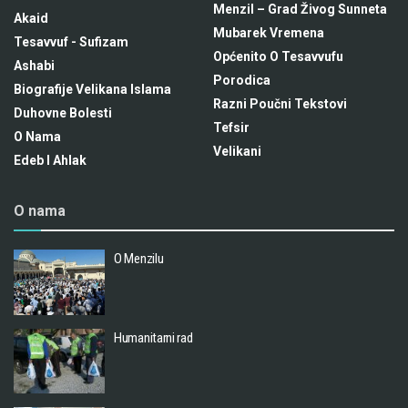
Menzil – Grad Živog Sunneta
Akaid
Mubarek Vremena
Tesavvuf - Sufizam
Općenito O Tesavvufu
Ashabi
Porodica
Biografije Velikana Islama
Razni Poučni Tekstovi
Duhovne Bolesti
Tefsir
O Nama
Velikani
Edeb I Ahlak
O nama
O Menzilu
Humanitarni rad