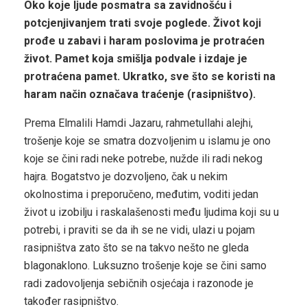
Oko koje ljude posmatra sa zavidnošću i
potcjenjivanjem trati svoje poglede. Život koji
prođe u zabavi i haram poslovima je protraćen
život. Pamet koja smišlja podvale i izdaje je
protraćena pamet. Ukratko, sve što se koristi na
haram način označava traćenje (rasipništvo).
Prema Elmalili Hamdi Jazaru, rahmetullahi alejhi,
trošenje koje se smatra dozvoljenim u islamu je ono
koje se čini radi neke potrebe, nužde ili radi nekog
hajra. Bogatstvo je dozvoljeno, čak u nekim
okolnostima i preporučeno, međutim, voditi jedan
život u izobilju i raskalašenosti među ljudima koji su u
potrebi, i praviti se da ih se ne vidi, ulazi u pojam
rasipništva zato što se na takvo nešto ne gleda
blagonaklono. Luksuzno trošenje koje se čini samo
radi zadovoljenja sebičnih osjećaja i razonode je
također rasipništvo.