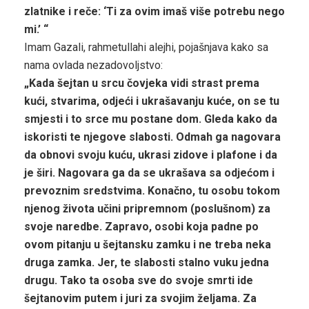
zlatnike i reče: ‘Ti za ovim imaš više potrebu nego
mi.’ “
Imam Gazali, rahmetullahi alejhi, pojašnjava kako sa
nama ovlada nezadovoljstvo:
„Kada šejtan u srcu čovjeka vidi strast prema
kući, stvarima, odjeći i ukrašavanju kuće, on se tu
smjesti i to srce mu postane dom. Gleda kako da
iskoristi te njegove slabosti. Odmah ga nagovara
da obnovi svoju kuću, ukrasi zidove i plafone i da
je širi. Nagovara ga da se ukrašava sa odjećom i
prevoznim sredstvima. Konačno, tu osobu tokom
njenog života učini pripremnom (poslušnom) za
svoje naredbe. Zapravo, osobi koja padne po
ovom pitanju u šejtansku zamku i ne treba neka
druga zamka. Jer, te slabosti stalno vuku jedna
drugu. Tako ta osoba sve do svoje smrti ide
šejtanovim putem i juri za svojim željama. Za