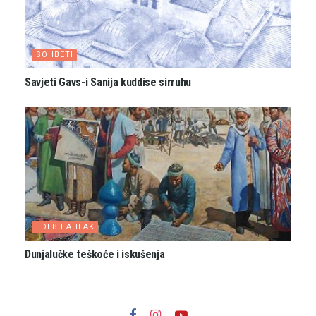
SOHBETI
Savjeti Gavs-i Sanija kuddise sirruhu
EDEB I AHLAK
Dunjalučke teškoće i iskušenja