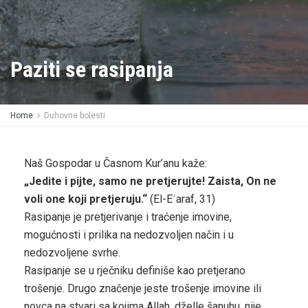
Paziti se rasipanja
Home
Duhovne bolesti
Naš Gospodar u Časnom Kur’anu kaže:
„Jedite i pijte, samo ne pretjerujte! Zaista, On ne
voli one koji pretjeruju.“
(El-Eʿaraf, 31)
Rasipanje je pretjerivanje i traćenje imovine,
mogućnosti i prilika na nedozvoljen način i u
nedozvoljene svrhe.
Rasipanje se u rječniku definiše kao pretjerano
trošenje. Drugo značenje jeste trošenje imovine ili
novca na stvari sa kojima Allah, dželle šanuhu, nije