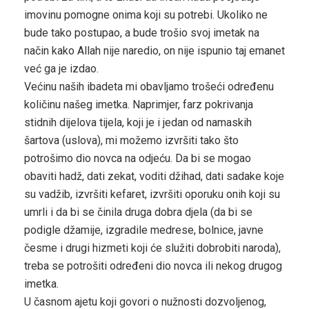
imovinu pomogne onima koji su potrebi. Ukoliko ne
bude tako postupao, a bude trošio svoj imetak na
način kako Allah nije naredio, on nije ispunio taj emanet
već ga je izdao.
Većinu naših ibadeta mi obavljamo trošeći određenu
količinu našeg imetka. Naprimjer, farz pokrivanja
stidnih dijelova tijela, koji je i jedan od namaskih
šartova (uslova), mi možemo izvršiti tako što
potrošimo dio novca na odjeću. Da bi se mogao
obaviti hadž, dati zekat, voditi džihad, dati sadake koje
su vadžib, izvršiti kefaret, izvršiti oporuku onih koji su
umrli i da bi se činila druga dobra djela (da bi se
podigle džamije, izgradile medrese, bolnice, javne
česme i drugi hizmeti koji će služiti dobrobiti naroda),
treba se potrošiti određeni dio novca ili nekog drugog
imetka.
U časnom ajetu koji govori o nužnosti dozvoljenog,