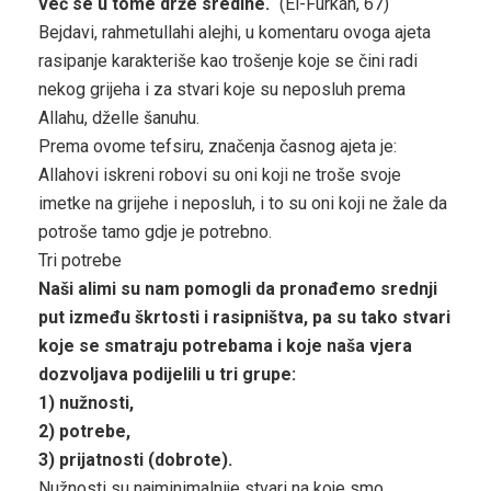
već se u tome drže sredine.“
(El-Furkan, 67)
Bejdavi, rahmetullahi alejhi, u komentaru ovoga ajeta
rasipanje karakteriše kao trošenje koje se čini radi
nekog grijeha i za stvari koje su neposluh prema
Allahu, dželle šanuhu.
Prema ovome tefsiru, značenja časnog ajeta je:
Allahovi iskreni robovi su oni koji ne troše svoje
imetke na grijehe i neposluh, i to su oni koji ne žale da
potroše tamo gdje je potrebno.
Tri potrebe
Naši alimi su nam pomogli da pronađemo srednji
put između škrtosti i rasipništva, pa su tako stvari
koje se smatraju potrebama i koje naša vjera
dozvoljava podijelili u tri grupe:
1) nužnosti,
2) potrebe,
3) prijatnosti (dobrote).
Nužnosti su najminimalnije stvari na koje smo