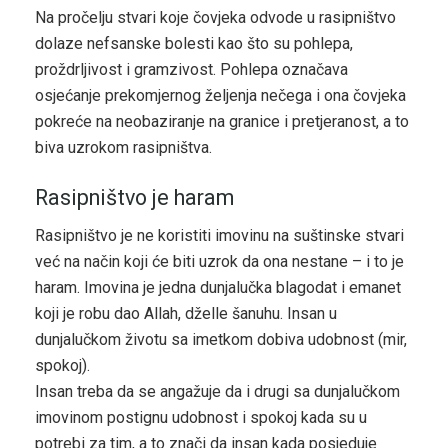
Na pročelju stvari koje čovjeka odvode u rasipništvo
dolaze nefsanske bolesti kao što su pohlepa,
proždrljivost i gramzivost. Pohlepa označava
osjećanje prekomjernog željenja nečega i ona čovjeka
pokreće na neobaziranje na granice i pretjeranost, a to
biva uzrokom rasipništva.
Rasipništvo je haram
Rasipništvo je ne koristiti imovinu na suštinske stvari
već na način koji će biti uzrok da ona nestane – i to je
haram. Imovina je jedna dunjalučka blagodat i emanet
koji je robu dao Allah, dželle šanuhu. Insan u
dunjalučkom životu sa imetkom dobiva udobnost (mir,
spokoj).
Insan treba da se angažuje da i drugi sa dunjalučkom
imovinom postignu udobnost i spokoj kada su u
potrebi za tim, a to znači da insan kada posjeduje