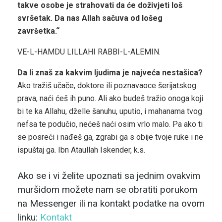
takve osobe je strahovati da će doživjeti loš
svršetak. Da nas Allah sačuva od lošeg
završetka.“
VE-L-HAMDU LILLAHI RABBI-L-ALEMIN.
Da li znaš za kakvim ljudima je najveća nestašica?
Ako tražiš učače, doktore ili poznavaoce šerijatskog
prava, naći ćeš ih puno. Ali ako budeš tražio onoga koji
bi te ka Allahu, dželle šanuhu, uputio, i mahanama tvog
nefsa te podučio, nećeš naći osim vrlo malo. Pa ako ti
se posreći i nađeš ga, zgrabi ga s obije tvoje ruke i ne
ispuštaj ga. Ibn Ataullah Iskender, k.s.
Ako se i vi želite upoznati sa jednim ovakvim
muršidom možete nam se obratiti porukom
na Messenger ili na kontakt podatke na ovom
linku:
Kontakt