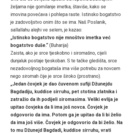
željama nije gomilanje imetka, štaviše, kako se
imovina povećava i pohlepa raste. Istinsko bogatstvo
je zadovoljstvo onim što se ima. Naš Poslanik,
sallallahu alejhi ve selem, je kazao:
„Istinsko bogatstvo nije mnoštvo imetka već
bogatstvo duše.“
(Buharija)
Zaista, ako je srce tjeskobno i siromašno, cijeli
dunjaluk postaje tjeskoban. S te tačke gledišta, srce
nezadovoljnog bogataša ima više potrebu za novcem
nego siromah čije je srce široko (prostrano).
„Jedan čovjek je dao čuvenom sufiji Džunejdu
Bagdadiju, kuddise sirruhu, pet stotina zlatnika i
zatražio da ih podijeli siromasima. Veliki evlija je
upitao čovjeka da li ima još novca. Čovjek je
odgovorio da ima. Potom ga je upitao da li bi želio
da ima još više. Čovjek je odgovorio da bi želio. Na
to mu Džunejd Bagdadi, kuddise sirruhu, vrati