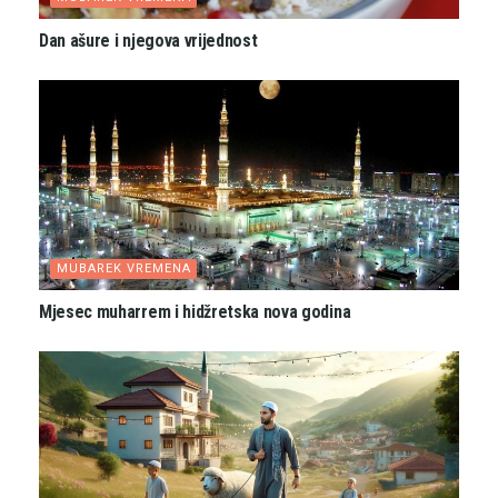
Dan ašure i njegova vrijednost
MUBAREK VREMENA
Mjesec muharrem i hidžretska nova godina