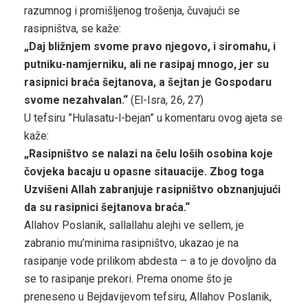
razumnog i promišljenog trošenja, čuvajući se
rasipništva, se kaže:
„Daj bližnjem svome pravo njegovo, i siromahu, i
putniku-namjerniku, ali ne rasipaj mnogo, jer su
rasipnici braća šejtanova, a šejtan je Gospodaru
svome nezahvalan.“
(El-Isra, 26, 27)
U tefsiru ”Hulasatu-l-bejan” u komentaru ovog ajeta se
kaže:
„Rasipništvo se nalazi na čelu loših osobina koje
čovjeka bacaju u opasne sitauacije. Zbog toga
Uzvišeni Allah zabranjuje rasipništvo obznanjujući
da su rasipnici šejtanova braća.“
Allahov Poslanik, sallallahu alejhi ve sellem, je
zabranio mu’minima rasipništvo, ukazao je na
rasipanje vode prilikom abdesta – a to je dovoljno da
se to rasipanje prekori. Prema onome što je
preneseno u Bejdavijevom tefsiru, Allahov Poslanik,