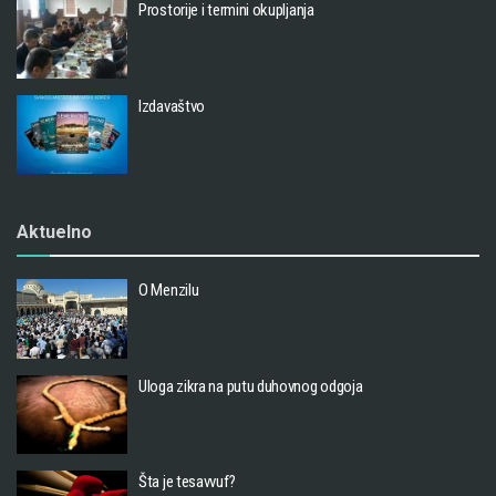
Prostorije i termini okupljanja
Izdavaštvo
Aktuelno
O Menzilu
Uloga zikra na putu duhovnog odgoja
Šta je tesavvuf?