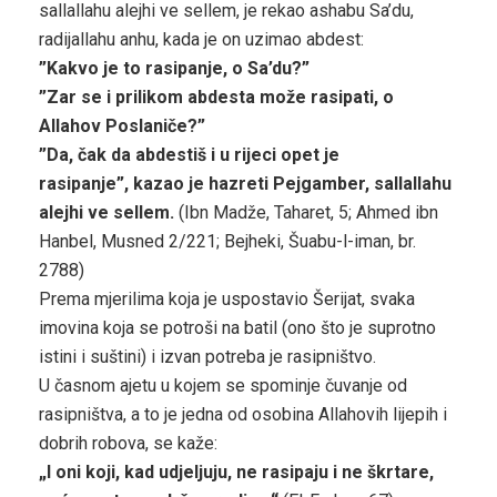
sallallahu alejhi ve sellem, je rekao ashabu Sa’du,
radijallahu anhu, kada je on uzimao abdest:
”Kakvo je to rasipanje, o Sa’du?”
”Zar se i prilikom abdesta može rasipati, o
Allahov Poslaniče?”
”Da, čak da abdestiš i u rijeci opet je
rasipanje”,
kazao je hazreti Pejgamber, sallallahu
alejhi ve sellem.
(Ibn Madže, Taharet, 5; Ahmed ibn
Hanbel, Musned 2/221; Bejheki, Šuabu-l-iman, br.
2788)
Prema mjerilima koja je uspostavio Šerijat, svaka
imovina koja se potroši na batil (ono što je suprotno
istini i suštini) i izvan potreba je rasipništvo.
U časnom ajetu u kojem se spominje čuvanje od
rasipništva, a to je jedna od osobina Allahovih lijepih i
dobrih robova, se kaže:
„I oni koji, kad udjeljuju, ne rasipaju i ne škrtare,