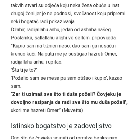
takvih stvari su odjeća koju neka žena obuće u inat
drugoj ženi jer je ne podnosi, svečanost koju pripremi
neki bogataš radi pokazivanja.
Džabir, radijallahu anhu, jedan od ashaba našeg
Poslanika, sallallahu alejhi ve sellem, pripovijeda:
”Kupio sam na tržnici meso, dao sam ga nosaču i
krenuo kući. Na putu me je sustigao hazreti Omer,
radijallahu anhu, i upitao:
‘Šta ti je to?’
‘Poželio sam se mesa pa sam otišao i kupio’, kazao
sam.
‘Zar ti uzimaš sve što ti duša poželi? Čovjeku je
dovoljno rasipanja da radi sve što mu duša poželi’,
ukori me hazreti Omer.” (Muvetta)
Istinsko bogatstvo je zadovoljstvo
Ono što će čovjeka spasiti od ropstva beskrajnim