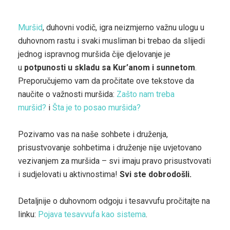
Muršid
, duhovni vodič, igra neizmjerno važnu ulogu u
duhovnom rastu i svaki musliman bi trebao da slijedi
jednog ispravnog muršida čije djelovanje je
u
potpunosti u skladu sa Kur’anom i sunnetom
.
Preporučujemo vam da pročitate ove tekstove da
naučite o važnosti muršida:
Zašto nam treba
muršid?
i
Šta je to posao muršida?
Pozivamo vas na naše sohbete i druženja,
prisustvovanje sohbetima i druženje nije uvjetovano
vezivanjem za muršida – svi imaju pravo prisustvovati
i sudjelovati u aktivnostima!
Svi ste dobrodošli.
Detaljnije o duhovnom odgoju i tesavvufu pročitajte na
linku:
Pojava tesavvufa kao sistema
.