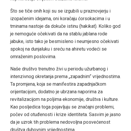
Što se tiče onih koji su se izgubili u praznovjerju i
izopačenim idejama, oni koračaju ćorsokacima i u
tminama nastoje da dokuče istinu (hakikat). Koliko god
je nemoguće očekivati da na stablu jablana rode
jabuke, isto tako je besmisleno i neumjesno očekivati
spokoj na dunjaluku i sreću na ahiretu vodeći se
omraženim poslovima.
Naše društvo trenutno živi u periodu užurbanog i
intenzivnog okretanja prema „zapadnim“ vrijednostima.
Ta promjena, koja se manifestira zapadnjačkom
orijentacijom, dodatno je ubrzana naporima za
revitalizacijom na poljima ekonomije, društva i kulture.
Kao posljedica toga pojavljuju se značajni problemi,
počev od otuđenosti i krize identiteta. Sasvim je jasno
da je uzrok tih problema nedovoljna posvećenost
društva duhovnim vrijednostima.