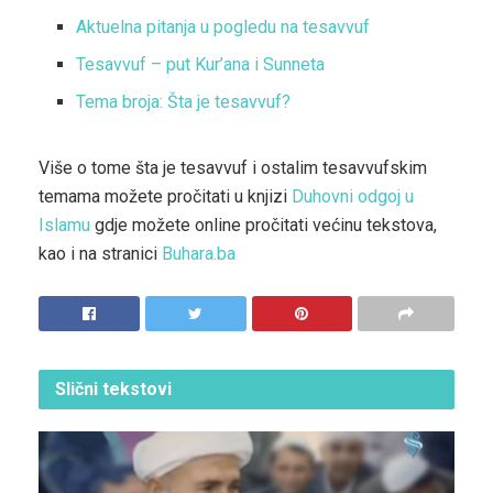
Aktuelna pitanja u pogledu na tesavvuf
Tesavvuf – put Kur’ana i Sunneta
Tema broja: Šta je tesavvuf?
Više o tome šta je tesavvuf i ostalim tesavvufskim
temama možete pročitati u knjizi
Duhovni odgoj u
Islamu
gdje možete online pročitati većinu tekstova,
kao i na stranici
Buhara.ba
Slični
tekstovi