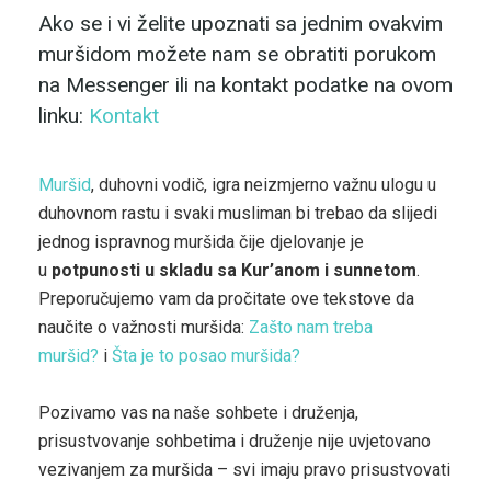
Ako se i vi želite upoznati sa jednim ovakvim
muršidom možete nam se obratiti porukom
na Messenger ili na kontakt podatke na ovom
linku:
Kontakt
Muršid
, duhovni vodič, igra neizmjerno važnu ulogu u
duhovnom rastu i svaki musliman bi trebao da slijedi
jednog ispravnog muršida čije djelovanje je
u
potpunosti u skladu sa Kur’anom i sunnetom
.
Preporučujemo vam da pročitate ove tekstove da
naučite o važnosti muršida:
Zašto nam treba
muršid?
i
Šta je to posao muršida?
Pozivamo vas na naše sohbete i druženja,
prisustvovanje sohbetima i druženje nije uvjetovano
vezivanjem za muršida – svi imaju pravo prisustvovati