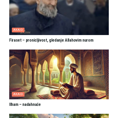
AKAID
Firaset – pronicljivost, gledanje Allahovim nurom
AKAID
Ilham – nadahnuće