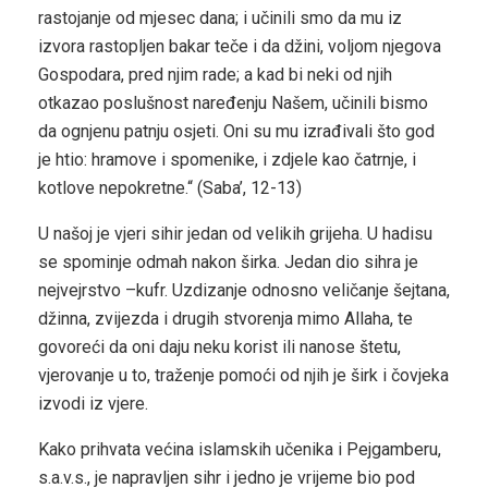
rastojanje od mjesec dana; i učinili smo da mu iz
izvora rastopljen bakar teče i da džini, voljom njegova
Gospodara, pred njim rade; a kad bi neki od njih
otkazao poslušnost naređenju Našem, učinili bismo
da ognjenu patnju osjeti. Oni su mu izrađivali što god
je htio: hramove i spomenike, i zdjele kao čatrnje, i
kotlove nepokretne.“ (Saba’, 12-13)
U našoj je vjeri sihir jedan od velikih grijeha. U hadisu
se spominje odmah nakon širka. Jedan dio sihra je
nejvejrstvo –kufr. Uzdizanje odnosno veličanje šejtana,
džinna, zvijezda i drugih stvorenja mimo Allaha, te
govoreći da oni daju neku korist ili nanose štetu,
vjerovanje u to, traženje pomoći od njih je širk i čovjeka
izvodi iz vjere.
Kako prihvata većina islamskih učenika i Pejgamberu,
s.a.v.s., je napravljen sihr i jedno je vrijeme bio pod