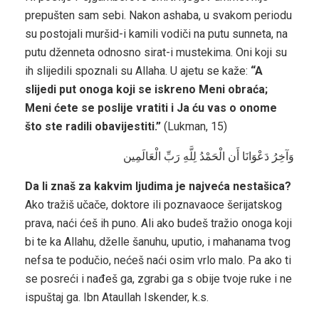
prepušten sam sebi. Nakon ashaba, u svakom periodu
su postojali muršid-i kamili vodiči na putu sunneta, na
putu dženneta odnosno sirat-i mustekima. Oni koji su
ih slijedili spoznali su Allaha. U ajetu se kaže:
“A
slijedi put onoga koji se iskreno Meni obraća;
Meni ćete se poslije vratiti i Ja ću vas o onome
što ste radili obavijestiti.”
(Lukman, 15)
وَآخِرُ دَعْوَانَا أَن الْحَمْدُ لِلَّهِ رَبِّ الْعَالَمِين
Da li znaš za kakvim ljudima je najveća nestašica?
Ako tražiš učače, doktore ili poznavaoce šerijatskog
prava, naći ćeš ih puno. Ali ako budeš tražio onoga koji
bi te ka Allahu, dželle šanuhu, uputio, i mahanama tvog
nefsa te podučio, nećeš naći osim vrlo malo. Pa ako ti
se posreći i nađeš ga, zgrabi ga s obije tvoje ruke i ne
ispuštaj ga. Ibn Ataullah Iskender, k.s.