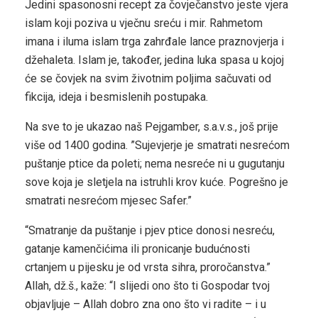
Jedini spasonosni recept za čovječanstvo jeste vjera
islam koji poziva u vječnu sreću i mir. Rahmetom
imana i iluma islam trga zahrđale lance praznovjerja i
džehaleta. Islam je, također, jedina luka spasa u kojoj
će se čovjek na svim životnim poljima sačuvati od
fikcija, ideja i besmislenih postupaka.
Na sve to je ukazao naš Pejgamber, s.a.v.s., još prije
više od 1400 godina. ”Sujevjerje je smatrati nesrećom
puštanje ptice da poleti; nema nesreće ni u gugutanju
sove koja je sletjela na istruhli krov kuće. Pogrešno je
smatrati nesrećom mjesec Safer.”
“Smatranje da puštanje i pjev ptice donosi nesreću,
gatanje kamenčićima ili pronicanje budućnosti
crtanjem u pijesku je od vrsta sihra, proročanstva.”
Allah, dž.š., kaže: “I slijedi ono što ti Gospodar tvoj
objavljuje – Allah dobro zna ono što vi radite – i u