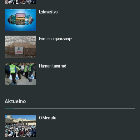
Izdavaštvo
Firme i organizacije
Humanitarni rad
Aktuelno
O Menzilu