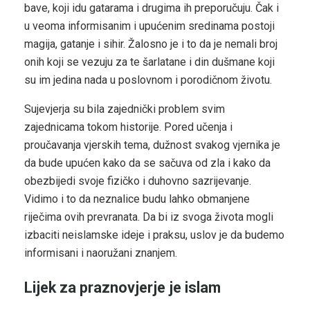
bave, koji idu gatarama i drugima ih preporučuju. Čak i
u veoma informisanim i upućenim sredinama postoji
magija, gatanje i sihir. Žalosno je i to da je nemali broj
onih koji se vezuju za te šarlatane i din dušmane koji
su im jedina nada u poslovnom i porodičnom životu.
Sujevjerja su bila zajednički problem svim
zajednicama tokom historije. Pored učenja i
proučavanja vjerskih tema, dužnost svakog vjernika je
da bude upućen kako da se sačuva od zla i kako da
obezbijedi svoje fizičko i duhovno sazrijevanje.
Vidimo i to da neznalice budu lahko obmanjene
riječima ovih prevranata. Da bi iz svoga života mogli
izbaciti neislamske ideje i praksu, uslov je da budemo
informisani i naoružani znanjem.
Lijek za praznovjerje je islam