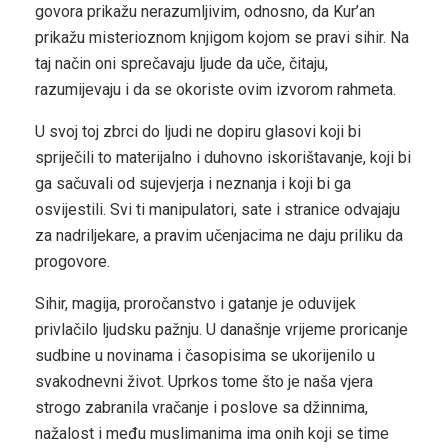
govora prikažu nerazumljivim, odnosno, da Kur’an
prikažu misterioznom knjigom kojom se pravi sihir. Na
taj način oni sprečavaju ljude da uče, čitaju,
razumijevaju i da se okoriste ovim izvorom rahmeta.
U svoj toj zbrci do ljudi ne dopiru glasovi koji bi
spriječili to materijalno i duhovno iskorištavanje, koji bi
ga sačuvali od sujevjerja i neznanja i koji bi ga
osvijestili. Svi ti manipulatori, sate i stranice odvajaju
za nadriljekare, a pravim učenjacima ne daju priliku da
progovore.
Sihir, magija, proročanstvo i gatanje je oduvijek
privlačilo ljudsku pažnju. U današnje vrijeme proricanje
sudbine u novinama i časopisima se ukorijenilo u
svakodnevni život. Uprkos tome što je naša vjera
strogo zabranila vračanje i poslove sa džinnima,
nažalost i među muslimanima ima onih koji se time