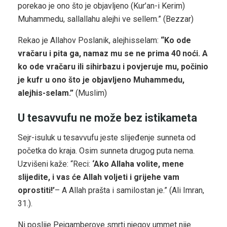
porekao je ono što je objavljeno (Kur’an-i Kerim)
Muhammedu, sallallahu alejhi ve sellem.” (Bezzar)
Rekao je Allahov Poslanik, alejhisselam:
“Ko ode
vračaru i pita ga, namaz mu se ne prima 40 noći. A
ko ode vračaru ili sihirbazu i povjeruje mu, počinio
je kufr u ono što je objavljeno Muhammedu,
alejhis-selam.”
(Muslim)
U tesavvufu ne može bez istikameta
Sejr-isuluk u tesavvufu jeste slijeđenje sunneta od
početka do kraja. Osim sunneta drugog puta nema.
Uzvišeni kaže: “Reci:
‘Ako Allaha volite, mene
slijedite, i vas će Allah voljeti i grijehe vam
oprostiti!’
– A Allah prašta i samilostan je.” (Ali Imran,
31.).
Ni poslije Pejgamberove smrti njegov ummet nije