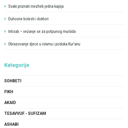
Svaki priznati mezheb jedna kapija
Duhovne bolesti i doktori
Intisab – vezanje se za potpunog muršida
Obrazovanje djece u islamu i poduka Kur’anu
Kategorije
SOHBETI
FIKH
AKAID
TESAVVUF - SUFIZAM
ASHABI