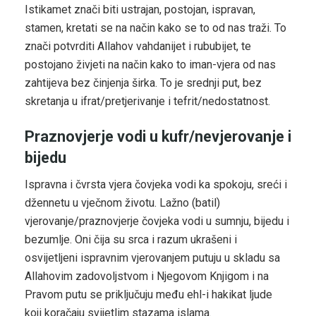
Istikamet znači biti ustrajan, postojan, ispravan,
stamen, kretati se na način kako se to od nas traži. To
znači potvrditi Allahov vahdanijet i rububijet, te
postojano živjeti na način kako to iman-vjera od nas
zahtijeva bez činjenja širka. To je srednji put, bez
skretanja u ifrat/pretjerivanje i tefrit/nedostatnost.
Praznovjerje vodi u kufr/nevjerovanje i
bijedu
Ispravna i čvrsta vjera čovjeka vodi ka spokoju, sreći i
džennetu u vječnom životu. Lažno (batil)
vjerovanje/praznovjerje čovjeka vodi u sumnju, bijedu i
bezumlje. Oni čija su srca i razum ukrašeni i
osvijetljeni ispravnim vjerovanjem putuju u skladu sa
Allahovim zadovoljstvom i Njegovom Knjigom i na
Pravom putu se priključuju među ehl-i hakikat ljude
koji koračaju svijetlim stazama islama.