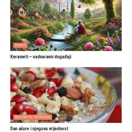
AKAID
Kerameti – nadnaravni događaji
MUBAREK VREMENA
Dan ašure i njegova vrijednost