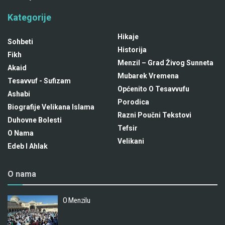
Kategorije
Hikaje
Sohbeti
Historija
Fikh
Menzil – Grad Živog Sunneta
Akaid
Mubarek Vremena
Tesavvuf - Sufizam
Općenito O Tesavvufu
Ashabi
Porodica
Biografije Velikana Islama
Razni Poučni Tekstovi
Duhovne Bolesti
Tefsir
O Nama
Velikani
Edeb I Ahlak
O nama
O Menzilu