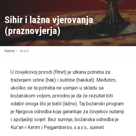
Sihir i lažna vjerovanja
(praznovjerja)
Home
Akaid
U čovjekovoj prirodi (fitret) je utkana potreba za
traženjem istine (hak) i suštine (hakikat). Međutim,
ukoliko se ta potreba ne usmjeri u skladu sa
božanskom voljom, prirodno je da će rezultat biti
odabir onoga što je batil (lažno). Taj božanski program
je Njegova odredba koja garantuje za čovjekov nutarnji
i spoljašnji svijet. Bez sumnje, božanska odredba je
Kur’an-i Kerim i Pejgamberov, s.a.v.s., sunnet.