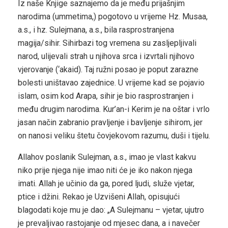
Iz naše Knjige saznajemo da je među prijašnjim
narodima (ummetima,) pogotovo u vrijeme Hz. Musaa,
a.s., i hz. Sulejmana, a.s., bila rasprostranjena
magija/sihir. Sihirbazi tog vremena su zasljepljivali
narod, ulijevali strah u njihova srca i izvrtali njihovo
vjerovanje (‘akaid). Taj ružni posao je poput zarazne
bolesti uništavao zajednice. U vrijeme kad se pojavio
islam, osim kod Arapa, sihir je bio rasprostranjen i
među drugim narodima. Kur’an-i Kerim je na oštar i vrlo
jasan način zabranio pravljenje i bavljenje sihirom, jer
on nanosi veliku štetu čovjekovom razumu, duši i tijelu.
Allahov poslanik Sulejman, a.s., imao je vlast kakvu
niko prije njega nije imao niti će je iko nakon njega
imati. Allah je učinio da ga, pored ljudi, služe vjetar,
ptice i džini. Rekao je Uzvišeni Allah, opisujući
blagodati koje mu je dao: „A Sulejmanu – vjetar, ujutro
je prevaljivao rastojanje od mjesec dana, a i navečer