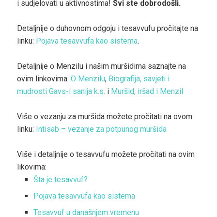
i sudjelovati u aktivnostima!
Svi ste dobrodošli.
Detaljnije o duhovnom odgoju i tesavvufu pročitajte na
linku:
Pojava tesavvufa kao sistema
.
Detaljnije o Menzilu i našim muršidima saznajte na
ovim linkovima:
O Menzilu
,
Biografija, savjeti i
mudrosti Gavs-i sanija k.s.
i
Muršid, iršad i Menzil
Više o vezanju za muršida možete pročitati na ovom
linku:
Intisab – vezanje za potpunog muršida
Više i detaljnije o tesavvufu možete pročitati na ovim
likovima:
Šta je tesavvuf?
Pojava tesavvufa kao sistema
Tesavvuf u današnjem vremenu