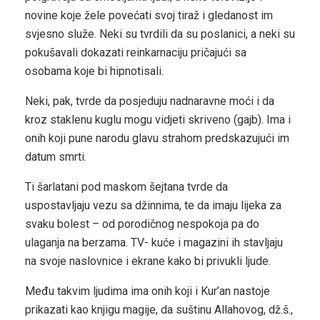
novine koje žele povećati svoj tiraž i gledanost im
svjesno služe. Neki su tvrdili da su poslanici, a neki su
pokušavali dokazati reinkarnaciju pričajući sa
osobama koje bi hipnotisali.
Neki, pak, tvrde da posjeduju nadnaravne moći i da
kroz staklenu kuglu mogu vidjeti skriveno (gajb). Ima i
onih koji pune narodu glavu strahom predskazujući im
datum smrti.
Ti šarlatani pod maskom šejtana tvrde da
uspostavljaju vezu sa džinnima, te da imaju lijeka za
svaku bolest – od porodičnog nespokoja pa do
ulaganja na berzama. TV- kuće i magazini ih stavljaju
na svoje naslovnice i ekrane kako bi privukli ljude.
Među takvim ljudima ima onih koji i Kur’an nastoje
prikazati kao knjigu magije, da suštinu Allahovog, dž.š.,