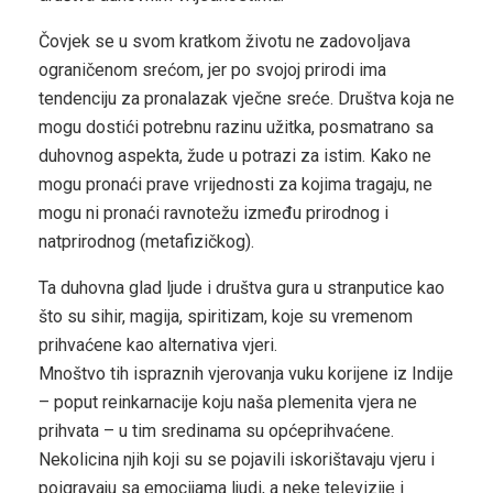
Čovjek se u svom kratkom životu ne zadovoljava
ograničenom srećom, jer po svojoj prirodi ima
tendenciju za pronalazak vječne sreće. Društva koja ne
mogu dostići potrebnu razinu užitka, posmatrano sa
duhovnog aspekta, žude u potrazi za istim. Kako ne
mogu pronaći prave vrijednosti za kojima tragaju, ne
mogu ni pronaći ravnotežu između prirodnog i
natprirodnog (metafizičkog).
Ta duhovna glad ljude i društva gura u stranputice kao
što su sihir, magija, spiritizam, koje su vremenom
prihvaćene kao alternativa vjeri.
Mnoštvo tih ispraznih vjerovanja vuku korijene iz Indije
– poput reinkarnacije koju naša plemenita vjera ne
prihvata – u tim sredinama su općeprihvaćene.
Nekolicina njih koji su se pojavili iskorištavaju vjeru i
poigravaju sa emocijama ljudi, a neke televizije i