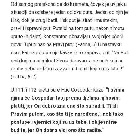
Od samog praiskona pa do kijameta, čovjek je uvijek u
situaciji da odabere jedan od dva puta. Jedan od njih je
Hak, dok je drugi batil. Hak put je sirat-i mustekim,
pravi i ispravni put. Putnici na tom putu, nakon nimeta
upute (hidajet), konstantno obnavljaju svoj nijet učeći
dovu: “Uputi nas na Pravi put.” (Fatiha, 5) U nastavku
sure Fatiha se opisuje kakav je to zapravo put: “Na Put
onih kojima si milost Svoju darovao, a ne onih koji su
protiv sebe srdžbu izazvali, niti onih koji su zalutali!“
(Fatiha, 6-7)
U 111. i 112. ajetu sure Hud Gospodar kaže:
“I svima
njima će Gospodar tvoj prema djelima njihovim
platiti, jer On dobro zna ono što su radili. Ti idi
Pravim putem, kao što ti je naređeno, i nek tako
postupe i vjernici koji su uz tebe, i obijesni ne
budite, jer On dobro vidi ono što radite.“