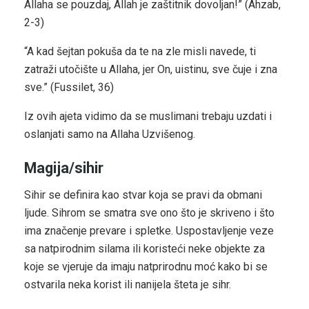
Allaha se pouzdaj, Allah je zaštitnik dovoljan!” (Ahzab,
2-3)
“A kad šejtan pokuša da te na zle misli navede, ti
zatraži utočište u Allaha, jer On, uistinu, sve čuje i zna
sve.” (Fussilet, 36)
Iz ovih ajeta vidimo da se muslimani trebaju uzdati i
oslanjati samo na Allaha Uzvišenog.
Magija/sihir
Sihir se definira kao stvar koja se pravi da obmani
ljude. Sihrom se smatra sve ono što je skriveno i što
ima značenje prevare i spletke. Uspostavljenje veze
sa natpirodnim silama ili koristeći neke objekte za
koje se vjeruje da imaju natprirodnu moć kako bi se
ostvarila neka korist ili nanijela šteta je sihr.