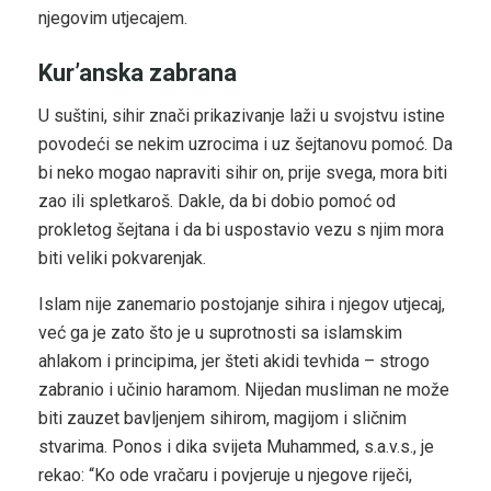
njegovim utjecajem.
Kur’anska zabrana
U suštini, sihir znači prikazivanje laži u svojstvu istine
povodeći se nekim uzrocima i uz šejtanovu pomoć. Da
bi neko mogao napraviti sihir on, prije svega, mora biti
zao ili spletkaroš. Dakle, da bi dobio pomoć od
prokletog šejtana i da bi uspostavio vezu s njim mora
biti veliki pokvarenjak.
Islam nije zanemario postojanje sihira i njegov utjecaj,
već ga je zato što je u suprotnosti sa islamskim
ahlakom i principima, jer šteti akidi tevhida – strogo
zabranio i učinio haramom. Nijedan musliman ne može
biti zauzet bavljenjem sihirom, magijom i sličnim
stvarima. Ponos i dika svijeta Muhammed, s.a.v.s., je
rekao: “Ko ode vračaru i povjeruje u njegove riječi,